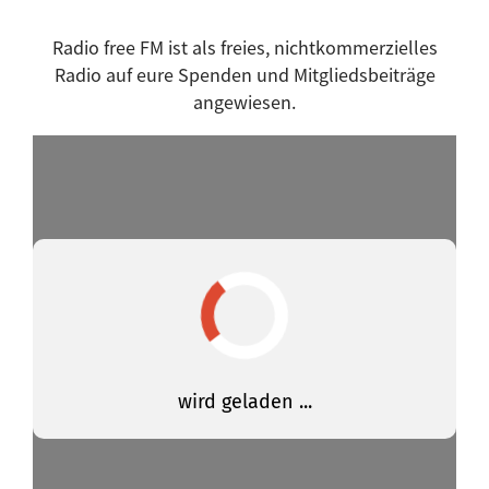
Happy Morning
Hartwurstmassaker
Radio free FM ist als freies, nichtkommerzielles
Herrengedeck
Radio auf eure Spenden und Mitgliedsbeiträge
High Noon
angewiesen.
Hippie Morning
Indie Gap
IndieRE - Independent Radio Exchange
jazzin'
Jó napot!
klassisch modern
La Buhardilla
Lokaltermin
malso, malsoo
Man spricht Deutsch
Maschine Null