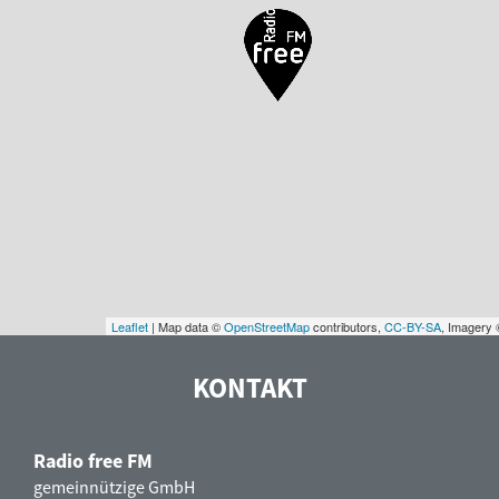
Leaflet
| Map data ©
OpenStreetMap
contributors,
CC-BY-SA
, Imagery
KONTAKT
Radio free FM
gemeinnützige GmbH