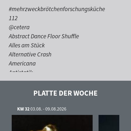
#mehrzweckbrötchenforschungsküche
112
@cetera
Abstract Dance Floor Shuffle
Alles am Stück
Alternative Crash
Americana
Antistatik
Auf 102,6 durch die Nacht
bleepgeeks
PLATTE DER WOCHE
Caravelas
Contrastes
KW 31
27.07. - 02.08.2026
Country Time
danube streamwaves