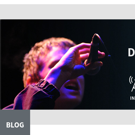
Perfekt zum Pendeln, Kaffeetrinken oder im Bett
liegen und so tun, als wärt ihr schon wach.
SEITEN
Also einschalten - Happy Morning macht euren
Morgen ein kleines Stück fröhlicher!
Happy Morning
Morning Show
BLOG