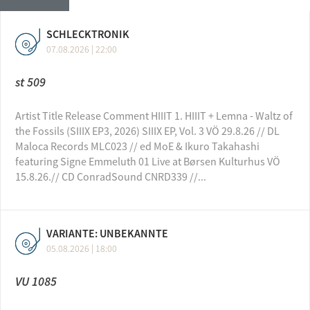
SCHLECKTRONIK
07.08.2026 | 22:00
st 509
Artist Title Release Comment HIIIT 1. HIIIT + Lemna - Waltz of
the Fossils (SIIIX EP3, 2026) SIIIX EP, Vol. 3 VÖ 29.8.26 // DL
Maloca Records MLC023 // ed MoE & Ikuro Takahashi
featuring Signe Emmeluth 01 Live at Børsen Kulturhus VÖ
15.8.26.// CD ConradSound CNRD339 //...
VARIANTE: UNBEKANNTE
05.08.2026 | 18:00
VU 1085