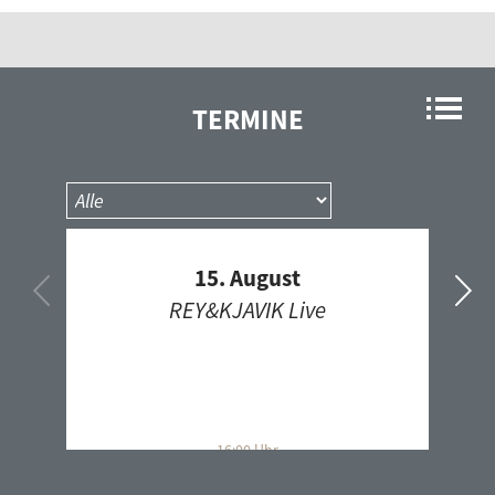
Rock'n'Roll Flashback
Roots Americana
Russkij Express
Schatzkiste
TERMINE
Schlecktronik
SKAramba!
Soul Rotation
Sound of Africa
15. August
Soundscapes
REY&KJAVIK Live
step up
Stimmen der Ukraine
Storytellers Shuffle
südnordfunk
Talks for future
16:00 Uhr
Liederkranz, Friedrichsau 9, 89073 Ulm
Technoid Shuffle