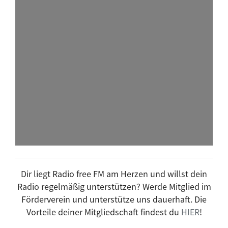
Montego Bass
Morning Dub
Mugwump
Musik L' AFRIK
peace on air - Das Ulmer Friedensradio
Platte der Woche
Platte Macchiato
Plattform
Progdorf
Projektplatz
Radio Wecker
Dir liegt Radio free FM am Herzen und willst dein
radio.mikrowelle
Radio regelmäßig unterstützen? Werde Mitglied im
RéMarks BeatBrunch
Förderverein und unterstütze uns dauerhaft. Die
Vorteile deiner Mitgliedschaft findest du
HIER
!
rhythm shuffle