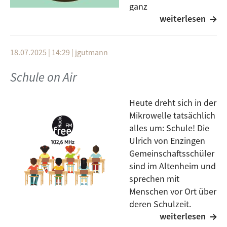
ganz
weiterlesen
besonderen lebendige
n Adventskalender-Aktion.
18.07.2025 | 14:29
|
jgutmann
In einem interaktiven, spielerischen Workshop
können Schüler:innen verschiedener Schulen in Neu-
Schule on Air
Ulm das Radio machen selbst erkunden. Insgesamt 6
Schüler:innen lesen Weihnachtsgeschichten vor, die
Heute dreht sich in der
sie selbst geschrieben haben, begleitet von
Mikrowelle tatsächlich
weihnachtlichen Sounds und Musik. Also brüht euch
alles um: Schule! Die
einen leckeren Punsch auf, macht es euch gemütlich
Ulrich von Enzingen
vor dem Radio und schaltet ein, von 17- 19 Uhr live
Gemeinschaftsschüler
auf der 102,6 MHz oder im
Livestream
!
sind im Altenheim und
Einige der Geschichten können selbstverständlich
sprechen mit
auch in unserer
Mediathek
nachgehört werden.
Menschen vor Ort über
deren Schulzeit.
weiterlesen
Außerdem haben sie