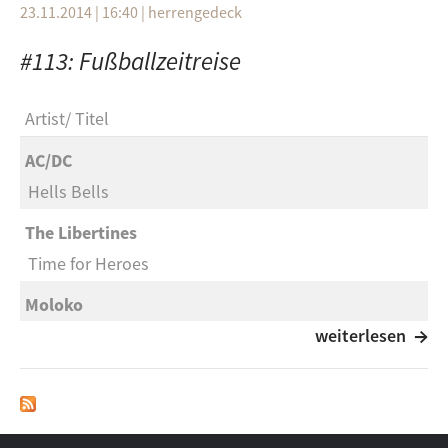
23.11.2014 | 16:40
|
herrengedeck
#113: Fußballzeitreise
Artist
Titel
AC/DC
Hells Bells
The Libertines
Time for Heroes
Moloko
The Time Is Now
weiterlesen
AC/DC
Thunderstruck