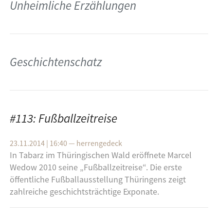
Unheimliche Erzählungen
Autor:innen sind vertreten. Über das Buch, die Aktion,
die Autor:innen und natürlich auch die Clubkultur
spricht Sebastian Schwaigert im Gespräch mit
Dominic Köstler.
Geschichtenschatz
#113: Fußballzeitreise
23.11.2014 | 16:40
—
herrengedeck
In Tabarz im Thüringischen Wald eröffnete Marcel
Wedow 2010 seine „Fußballzeitreise“. Die erste
öffentliche Fußballausstellung Thüringens zeigt
zahlreiche geschichtsträchtige Exponate.