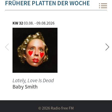
FRÜHERE PLATTEN DER WOCHE
KW 32
03.08. - 09.08.2026
KW 
Lately, Love Is Dead
self
Baby Smith
Nao
KW 05
26.01. - 01.02.2026
KW 
© 2026 Radio free FM