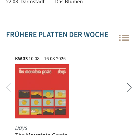
22.08. Darmstadt
Das Blumen
FRÜHERE PLATTEN DER WOCHE
KW 33
10.08. - 16.08.2026
KW 
Days
Lat