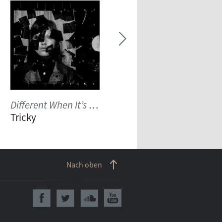
Different When It’s Silent
A ? of WHEN
Tricky
Panda Bear
Nach oben