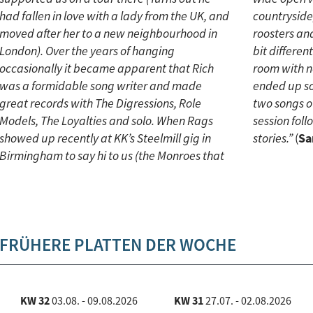
had fallen in love with a lady from the UK, and
countryside, all silent except for some
moved after her to a new neighbourhood in
roosters and lamb bells. Simon said it was a
London). Over the years of hanging
bit different than their usual recording spot, a
occasionally it became apparent that Rich
room with no windows in Croydon. The studio
was a formidable song writer and made
ended up sounding pretty good. We knocked
great records with The Digressions, Role
two songs out in a couple of days, each
Models, The Loyalties and solo. When Rags
session followed by a long dinner…and lots of
showed up recently at KK’s Steelmill gig in
stories.”
(
Sa
Birmingham to say hi to us (the Monroes that
FRÜHERE PLATTEN DER WOCHE
KW 32
03.08. - 09.08.2026
KW 31
27.07. - 02.08.2026