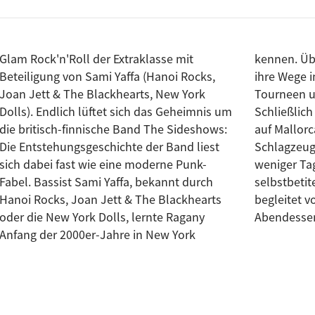
Glam Rock'n'Roll der Extraklasse mit
kennen. Über Jahre hinweg kreuzten sich
Beteiligung von Sami Yaffa (Hanoi Rocks,
ihre Wege immer wieder in Clubs, auf
Joan Jett & The Blackhearts, New York
Tourneen und in Londoner Pubs.
Dolls). Endlich lüftet sich das Geheimnis um
Schließlich lud Yaffa Ragany in sein Studio
die britisch-finnische Band The Sideshows:
auf Mallorca ein, wo gemeinsam mit
Die Entstehungsgeschichte der Band liest
Schlagzeuger Simon Maxwell innerhalb
sich dabei fast wie eine moderne Punk-
weniger Tage die Songs für das
Fabel. Bassist Sami Yaffa, bekannt durch
selbstbetitelte Debütalbum entstanden –
Hanoi Rocks, Joan Jett & The Blackhearts
begleitet von intensiven Sessions, langen
oder die New York Dolls, lernte Ragany
Abendessen
Anfang der 2000er-Jahre in New York