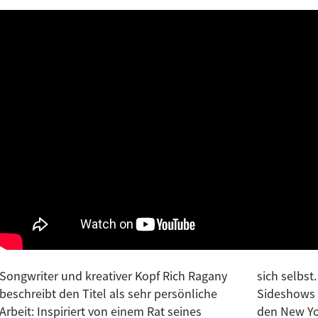
Songwriter und kreativer Kopf Rich Ragany
sich selbst. Musikalisch stehen The
beschreibt den Titel als sehr persönliche
Sideshows in einer Tradition, die sich bis zu
Arbeit: Inspiriert von einem Rat seines
den New York Dolls zurückverfolgen lässt: