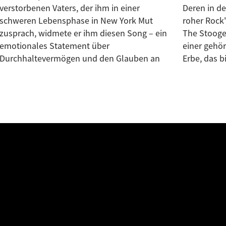
verstorbenen Vaters, der ihm in einer
Deren in den 1970er-Jahren geprägter,
schweren Lebensphase in New York Mut
roher Rock'n'Roll verband Einflüsse von
zusprach, widmete er ihm diesen Song – ein
The Stooges mit Glam, Punk-Attitüde und
emotionales Statement über
einer gehörigen Portion Extravaganz – ein
Durchhaltevermögen und den Glauben an
Erbe, das b