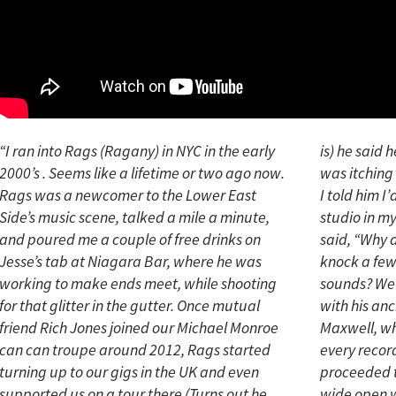
“I ran into Rags (Ragany) in NYC in the early
is) he said he had a buncha new songs and
2000’s . Seems like a lifetime or two ago now.
was itching to get ’em on 0’s and 1’s. Well hell,
Rags was a newcomer to the Lower East
I told him I’d been building a small recording
Side’s music scene, talked a mile a minute,
studio in my backyard in Mallorca, Spain and
and poured me a couple of free drinks on
said, “Why don’t you come down, and we
Jesse’s tab at Niagara Bar, where he was
knock a few out and see how the studio
working to make ends meet, while shooting
sounds? We made a plan and Rags came over
for that glitter in the gutter. Once mutual
with his anchor, a superb drummer, Simon
friend Rich Jones joined our Michael Monroe
Maxwell, who had played on pretty much
can can troupe around 2012, Rags started
every recording Rich had done in the UK. We
turning up to our gigs in the UK and even
proceeded to record. Windows and doors
supported us on a tour there (Turns out he
wide open with a view of the Spanish