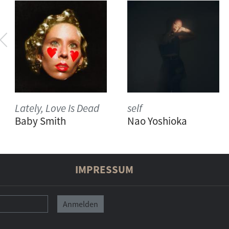
Lately, Love Is Dead
self
Baby Smith
Nao Yoshioka
IMPRESSUM