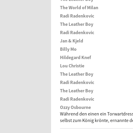
The World of Milan
Radi Radenkovic
The Leather Boy
Radi Radenkovic
Jan & Kjeld
Billy Mo
Hildegard Knef
Lou Christie
The Leather Boy
Radi Radenkovic
The Leather Boy
Radi Radenkovic
Ozzy Osbourne
Während den einen ein Torwartdress
selbst zum König krönte, ernannte d