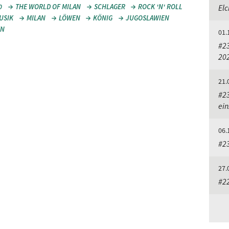
0
THE WORLD OF MILAN
SCHLAGER
ROCK 'N' ROLL
El
USIK
MILAN
LÖWEN
KÖNIG
JUGOSLAWIEN
EN
01.
#2
20
21.
#23
ein
06.
#23
27.
#2