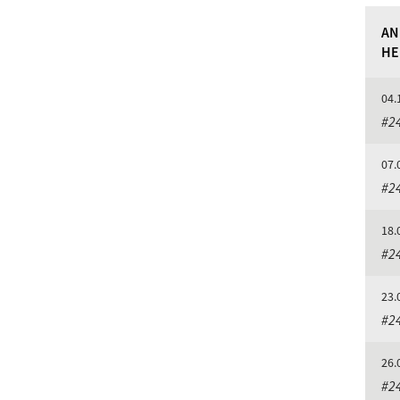
AN
HE
04.
#24
07.
#24
18.
#24
23.
#24
26.
#24