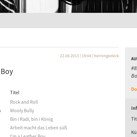
22.08.2013 | 19:04
|
herrengedeck
AU
#8
r Boy
Bo
Do
Titel
Rock and Roll
In
s
Wooly Bully
Tit
Bin i Radi, bin i König
Arbeit macht das Leben süß
Kü
I'm a Leather Boy