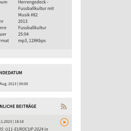
bum
Herrengedeck -
Fussballkultur mit
Musik #82
hr
2013
nre
Fussballkultur
uer
25:04
rmat
mp3, 128Kbps
NDEDATUM
 Aug. 2013 | 00:00
NLICHE BEITRÄGE
11.2023 | 18:18
35: U11-EUROCUP 2024 in