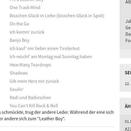
Al
One Track Mind
Bisschen Glück in Liebe (bisschen Glück in Spiel)
Ja
On the Go
Ge
Ich komm' zurück
Da
Banjo Boy
Fo
Ich kauf' mir lieber einen Tirolerhut
Ich möcht' am Montag mal Sonntag haben
How Many Teardrops
SE
Shadows
Gib mein Herz mir zurück
22.
Soulin'
Radi und Radieschen
You Can't Kill Rock & Roll
ÄH
 schmückte, trug der andere Leder. Während der eine sich
er andere sich zum "Leather Boy".
01.
#2