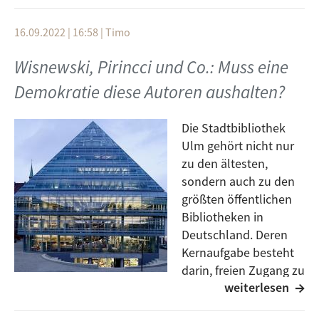
diesjährigen Festivals. Wir sprechen über das aktuelle
Programm, das bereits gelaufene Klangkost Fest und
16.09.2022 | 16:58
|
Timo
über Neuigkeiten in der Antirassismus-Bewegung.
Wisnewski, Pirincci und Co.: Muss eine
Demokratie diese Autoren aushalten?
Die Stadtbibliothek
Ulm gehört nicht nur
zu den ältesten,
sondern auch zu den
größten öffentlichen
Bibliotheken in
Deutschland. Deren
Kernaufgabe besteht
darin, freien Zugang zu
weiterlesen
Informationen zu
garantieren und sich für die Meinungs- und