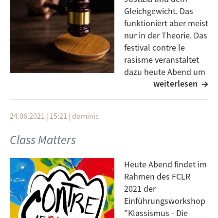
Krippe entstand. Außerdem: Wie werden sonst die
Gleichgewicht. Das
heiligen drei Könige über die Jahre dargestellt?
funktioniert aber meist
nur in der Theorie. Das
festival contre le
rasisme veranstaltet
dazu heute Abend um
weiterlesen
18:00 Uhr eine Online-
Veranstaltung dazu. Denn Vorurteile haben wir
(leider) alle. Wie die Justiz in Deutschland mit dem
24.06.2021 | 15:21
|
dominic
Vorwurf des Rassismus in den eigenen Reihen umgeht
und was getan werden kann und muss um Rassismus
Class Matters
in der Justiz entgegenzutreten, darüber spricht Frau
Maria Kalin von der Kanzlei am Münster.
Heute Abend findet im
Rahmen des FCLR
2021 der
Einführungsworkshop
"Klassismus - Die