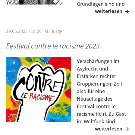
Grundlagen sind und
weiterlesen
wie NGOs in Ulm zu
diesem Thema zusammenarbeiten, all das erörtern
wir in dieser Ausgabe des Weltfunk mit Gästen von
29.06.2023 | 18:00
|
M. Burger
amnesty international.
Festival contre le racisme 2023
Verschärfungen im
Asylrecht und
Erstarken rechter
Gruppierungen: Zeit
also für eine
Neuauflage des
Festival contre le
racisme (fclr). Zu Gast
im Weltfunk sind
weiterlesen
Organisatorinnen des