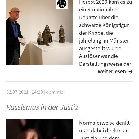
Herbst 2020 kam es zu
einer nationalen
Debatte über die
schwarze Königsfigur
der Krippe, die
jahrelang im Münster
ausgestellt wurde.
Auslöser war die
Darstellungsweise der
weiterlesen
Figur, die rassistische
Klischees und diskriminierende Stereotype bedient.
Die Krippe wurde ursprünglich im privaten Auftrag der
02.07.2021 | 14:29
|
dominic
Familie Mößner vom Ulmer Bildhauer Martin Scheible
geschnitzt. Nach dem Aufschrei der Medien kommt
Rassismus in der Justiz
Ende 2020 der Beschluss zustande eine Ausstellung
im Museum Ulm zu dem Thema zu machen. Man wird
Normalerweise denkt
konfrontiert mit der Diskussion selbst, der Krippe,
man dabei direkte an
andere Werke von Scheible und der Zeit in der die
Justizia und dem