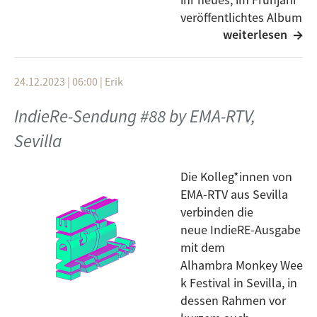
veröffentlichtes Album
weiterlesen
„Kao zao kor“ vor. Sie
sprechen mit Branimir Norac, dem Gitarristen der
Band, über den Entstehungsprozess des Albums und
24.12.2023 | 06:00
|
Erik
die Eindrücke der ausverkauften Konzerte, die sie in
diesem Herbst gespielt haben.
IndieRe-Sendung #88 by EMA-RTV,
Außerdem gibt’s Musik von „Revirgin“, ein Duo, das
Sevilla
sich von New-Wave, Synthesizern und Post-Punk
inspirieren lässt, Antun Aleksa, der sein DIY-Projekt
Die Kolleg*innen von
„IDEM“ vorstellt, und „Roj osa“, einem
EMA-RTV aus Sevilla
experimentellen Projekt der Brüder Sinkauz aus Pula.
verbinden die
neue IndieRE-Ausgabe
mit dem
Alhambra Monkey Wee
k Festival in Sevilla, in
dessen Rahmen vor