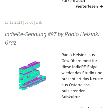
kurzem auch
weiterlesen
die IndieRE-Konferenz
stattfand. Sie präsentieren Musik des
Festivalprogramms und haben sich die junge
17.12.2023 | 06:00
|
Erik
aufstrebende Band „Las Dianas“ und den Musiker
und Label-Begründer „Esteban Ruiz“ zum Gespräch
IndieRe-Sendung #87 by Radio Helsinki,
eingeladen.
Graz
Radio Helsinki aus
Graz übernimmt für
diese IndieRE-Folge
wieder das Studio und
präsentiert das Neuste
aus Österreichs
pulsierender
Subkultur.
Von energetischem