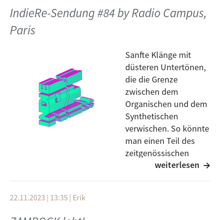
erfahrt ihr mehr über das 10-jährige Labeljubiläum
IndieRe-Sendung #84 by Radio Campus,
und die auf dem Sampler mit dem Namen „Sounds
Paris
From Slovenian Bedrooms V“ veröffentlichten Titel.
Sanfte Klänge mit
düsteren Untertönen,
die die Grenze
zwischen dem
Organischen und dem
Synthetischen
verwischen. So könnte
man einen Teil des
zeitgenössischen
weiterlesen
Pariser Musik-
Undergrounds beschreiben, der sowohl von DIY-
Produzenten als auch von „Leftfield“-Labels
22.11.2023 | 13:35
|
Erik
angeführt wird. Die heutige Folge von IndieRE,
produziert von Radio Campus Paris in