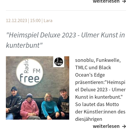
weiterlesen
Punk und Hardcore über tanzbare Electro Beats,
gefühlvolle Melodien des Folk und Indiepop bis hin
12.12.2023 | 15:00
|
Lara
zu rhythmischem Rap und einer Extraportion
musikalischer Innovation – Radio Helsinki durchquert
"Heimspiel Deluxe 2023 - Ulmer Kunst in
vertraute Genres und erforscht unbekannte Gebiete,
um euch eine musikalische Vielfalt zu bieten, die
kunterbunt"
keine Grenzen kennt.
sonoblu, Funkwelle,
TMLC und Black
Ocean's Edge
präsentieren:"Heimspi
el Deluxe 2023 - Ulmer
Kunst in kunterbunt."
So lautet das Motto
der Künstler:innen des
diesjährigen
weiterlesen
Bandförderprogramm