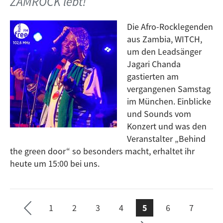
ZAMROCK lebt!
Zusammenarbeit mit Planisphère, bringt Licht in die
Dunkelheit, nämlich in die Musik
Die Afro-Rocklegenden
von Morfine, Didem Coskunseven und dem Duo Omer.
aus Zambia, WITCH,
um den Leadsänger
Jagari Chanda
gastierten am
vergangenen Samstag
im München. Einblicke
und Sounds vom
Konzert und was den
Veranstalter „Behind
the green door“ so besonders macht, erhaltet ihr
e ›
heute um 15:00 bei uns.
Seit
te
1
2
3
4
5
6
7
ächs