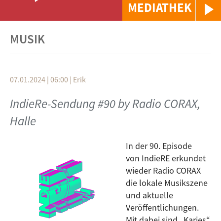
MEDIATHEK
MUSIK
07.01.2024 | 06:00
|
Erik
IndieRe-Sendung #90 by Radio CORAX,
Halle
In der 90. Episode
von IndieRE erkundet
wieder Radio CORAX
die lokale Musikszene
und aktuelle
Veröffentlichungen.
Mit dabei sind „Karies“