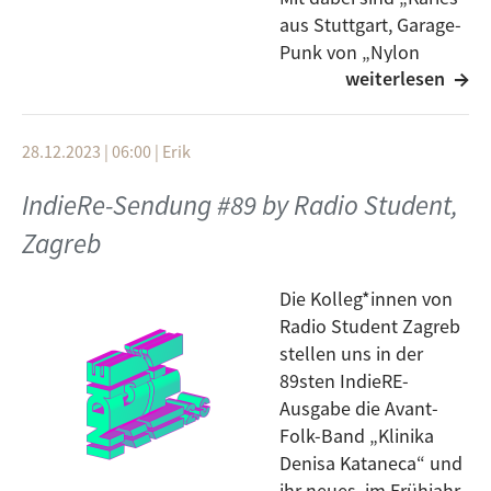
aus Stuttgart, Garage-
Punk von „Nylon
weiterlesen
Club“ aus Berlin und
Post-Punk mit Hang zum Techno von „Kissing
Disease“ aus Halle. „Greedy Vultures“, „Stalag“ und
28.12.2023 | 06:00
|
Erik
„Highway Patrol“ reiten irgendwo in der Wüste
zwischen Halle und Berlin und auch „Fictures“ ist
IndieRe-Sendung #89 by Radio Student,
eine junge Band aus Halle, die im Interview mit Luise
Zagreb
und Joshi über ihre Musik, die Stadt und ihre
Möglichkeiten sprechen. In der Fesh-Kategorie gibt es
diesmal Dilla, mit seinem aktuellen Song namens
Die Kolleg*innen von
„Licht“ zu hören,. Zum Ende gibt es etwas Heavy
Radio Student Zagreb
Metal von den Waxlegs.
stellen uns in der
89sten IndieRE-
Ausgabe die Avant-
Folk-Band „Klinika
Denisa Kataneca“ und
ihr neues, im Frühjahr