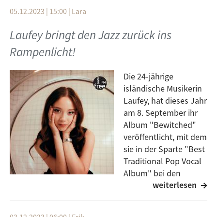
und der Abteilung popbastion.ulm des
die Gefilde von lokalen Downtempo, Jazz, Alternative
05.12.2023 | 15:00
|
Lara
Stadtjugendring Ulm e.V.
Rock und Hip-Hop-Veröffentlichungen ein.
Das Bandprogramm wird durch das RegioNet der
Laufey bringt den Jazz zurück ins
Popakademie Baden-Württemberg zur Förderung der
Rampenlicht!
Popularkultur, -musik und -szene unterstützt.
Tickets gibt es
Die 24-jährige
hier:
https://roxyulm.reservix.de/p/reservix/event/217
isländische Musikerin
6147
Laufey, hat dieses Jahr
am 8. September ihr
Album "Bewitched"
veröffentlicht, mit dem
sie in der Sparte "Best
Traditional Pop Vocal
Album" bei den
weiterlesen
Grammys nominiert
wurde.
Die Sängerin begann schon in frühen Jahren mit dem