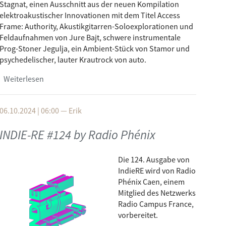
Stagnat, einen Ausschnitt aus der neuen Kompilation
elektroakustischer Innovationen mit dem Titel Access
Frame: Authority, Akustikgitarren-Soloexplorationen und
Feldaufnahmen von Jure Bajt, schwere instrumentale
Prog-Stoner Jegulja, ein Ambient-Stück von Stamor und
psychedelischer, lauter Krautrock von auto.
Weiterlesen
über INDIE-RE #125 by NEAR FM
06.10.2024 | 06:00
—
Erik
INDIE-RE #124 by Radio Phénix
Die 124. Ausgabe von
IndieRE wird von Radio
Phénix Caen, einem
Mitglied des Netzwerks
Radio Campus France,
vorbereitet.