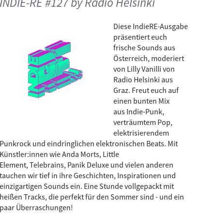
INDIE-RE #127 by Radio Helsinki
Diese IndieRE-Ausgabe
präsentiert euch
frische Sounds aus
Österreich, moderiert
von Lilly Vanilli von
Radio Helsinki aus
Graz. Freut euch auf
einen bunten Mix
aus Indie-Punk,
verträumtem Pop,
elektrisierendem
Punkrock und eindringlichen elektronischen Beats. Mit
Künstler:innen wie Anda Morts, Little
Element, Telebrains, Panik Deluxe und vielen anderen
tauchen wir tief in ihre Geschichten, Inspirationen und
einzigartigen Sounds ein. Eine Stunde vollgepackt mit
heißen Tracks, die perfekt für den Sommer sind - und ein
paar Überraschungen!