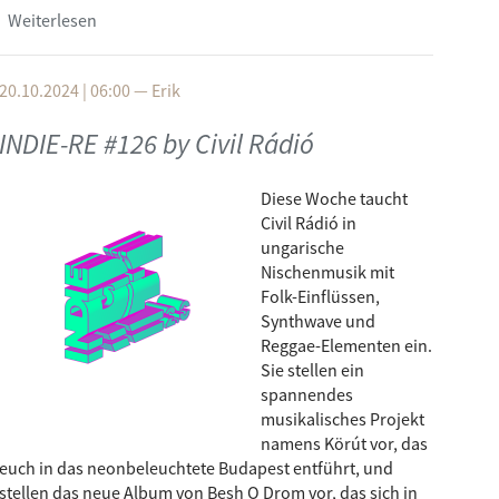
Weiterlesen
über INDIE-RE #127 by Radio Helsinki
20.10.2024 | 06:00
—
Erik
INDIE-RE #126 by Civil Rádió
Diese Woche taucht
Civil Rádió in
ungarische
Nischenmusik mit
Folk-Einflüssen,
Synthwave und
Reggae-Elementen ein.
Sie stellen ein
spannendes
musikalisches Projekt
namens Körút vor, das
euch in das neonbeleuchtete Budapest entführt, und
stellen das neue Album von Besh O Drom vor, das sich in