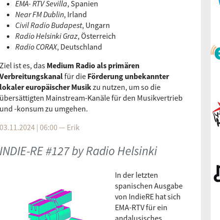
EMA- RTV Sevilla
, Spanien
Near FM Dublin
, Irland
Civil Radio Budapest
, Ungarn
Radio Helsinki Graz
, Österreich
Radio CORAX
, Deutschland
Ziel ist es, das
Medium Radio als primären
Verbreitungskanal
für die
Förderung unbekannter
lokaler europäischer Musik
zu nutzen, um so die
übersättigten Mainstream-Kanäle für den Musikvertrieb
und -konsum zu umgehen.
03.11.2024 | 06:00
—
Erik
INDIE-RE #127 by Radio Helsinki
In der letzten
spanischen Ausgabe
von IndieRE hat sich
EMA-RTV für ein
andalusisches