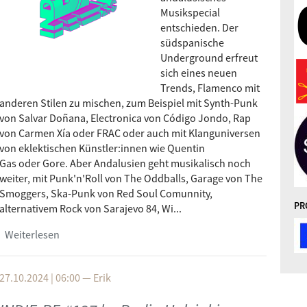
Musikspecial
entschieden. Der
südspanische
Underground erfreut
sich eines neuen
Trends, Flamenco mit
anderen Stilen zu mischen, zum Beispiel mit Synth-Punk
von Salvar Doñana, Electronica von Código Jondo, Rap
von Carmen Xía oder FRAC oder auch mit Klanguniversen
von eklektischen Künstler:innen wie Quentin
Gas oder Gore. Aber Andalusien geht musikalisch noch
weiter, mit Punk'n'Roll von The Oddballs, Garage von The
Smoggers, Ska-Punk von Red Soul Comunnity,
PR
alternativem Rock von Sarajevo 84, Wi...
Weiterlesen
über INDIE-RE #127 by Radio Helsinki
27.10.2024 | 06:00
—
Erik