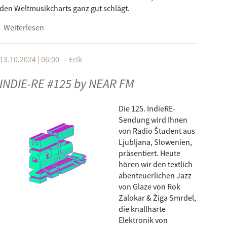
den Weltmusikcharts ganz gut schlägt.
Weiterlesen
über INDIE-RE #126 by Civil Rádió
13.10.2024 | 06:00
—
Erik
INDIE-RE #125 by NEAR FM
Die 125. IndieRE-
Sendung wird Ihnen
von Radio Študent aus
Ljubljana, Slowenien,
präsentiert. Heute
hören wir den textlich
abenteuerlichen Jazz
von Glaze von Rok
Zalokar & Žiga Smrdel,
die knallharte
Elektronik von