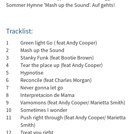
Sommer Hymne 'Mash up the Sound'. Auf gehts!
Tracklist:
1
Green light Go ( feat Andy Cooper)
2
Mash up the Sound
3
Stanky Funk (feat Bootie Brown)
4
Tear the place up (feat Andy Cooper)
5
Hypnotise
6
Reconcile (feat Charles Morgan)
7
Never gonna let go
8
Interpretacion de Mama
9
Vamomons (feat Andy Cooper/ Marietta Smith)
10
Sometimes I wonder
11
Push right through (feat Andy Cooper/ Marietta
Smith)
12
Treat you right