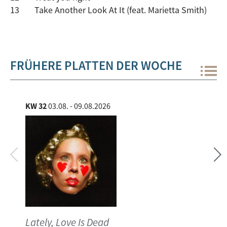
13
Take Another Look At It (feat. Marietta Smith)
FRÜHERE PLATTEN DER WOCHE
KW 32
03.08. - 09.08.2026
KW 
Lately, Love Is Dead
self