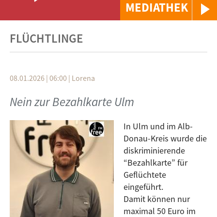
MEDIATHEK
FLÜCHTLINGE
08.01.2026 | 06:00
|
Lorena
Nein zur Bezahlkarte Ulm
In Ulm und im Alb-
Donau-Kreis wurde die
diskriminierende
“Bezahlkarte” für
Geflüchtete
eingeführt.
Damit können nur
maximal 50 Euro im