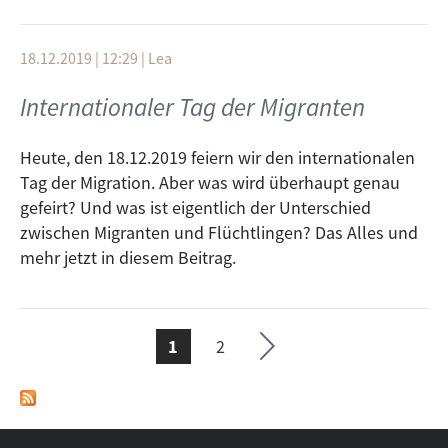
Quarantäne in einen von den Massenunterkünften ist
extrem poblematisch. Das Recht auf Gesundheit wird
18.12.2019 | 12:29
|
Lea
den Menschen in diesen Lagern nicht gewährt und da
darf nicht weggeschaut werden! Wir haben mit Helen
Internationaler Tag der Migranten
Deffner, Günther Burkhardt von der Pro Asyl
Bewegung und Tareq Alaows von der Seebrücke
Heute, den 18.12.2019 feiern wir den internationalen
gesprochen.
Tag der Migration. Aber was wird überhaupt genau
e ›
gefeirt? Und was ist eigentlich der Unterschied
Hört einfach mal
hier
rein!
zwischen Migranten und Flüchtlingen? Das Alles und
Seit
mehr jetzt in diesem Beitrag.
te
ächs
1
2
SEITEN