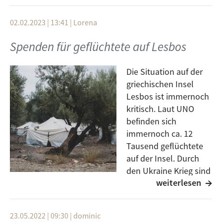
gemacht die Lebensbedingungen Geflüchteter in Ulm
und der Region zu verbessern. Um dieses Ziel zu
02.02.2023 | 13:41
|
Lorena
erreichen, betreibt der Verein entsprechende
Öffentlichkeitsarbeit, stellt durch Veranstaltungen
Spenden für geflüchtete auf Lesbos
Begegnungen zwischen deutscher und ausländischer
Bevölkerung her, nimmt öffentlich Stellung gegen
Die Situation auf der
Ausländerfeindlichkeit und fördert die
griechischen Insel
Zusammenarbeit mit anderen Organisationen
Lesbos ist immernoch
kritisch. Laut UNO
befinden sich
immernoch ca. 12
Tausend geflüchtete
auf der Insel. Durch
den Ukraine Krieg sind
weiterlesen
die dort gestrandeten
Flüchtlinge aus dem Fokus geraten. Menschlichkeit
e.V. sammelt gemeinsam mit dem Flüchtlingsrat
23.05.2022 | 09:30
|
dominic
spenden für diese Menschen.