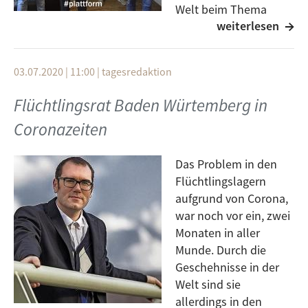
Welt beim Thema
weiterlesen
Integration
unterstützen. Er erklärt den Genitiv, wartet im
Jobcenter, spielt Fußball, hält Händchen im
03.07.2020 | 11:00
|
tagesredaktion
Wartezimmer, organisiert Feste, backt Baklava,
trommelt beim Handball und füllt komplizierte
Flüchtlingsrat Baden Würtemberg in
Formulare aus.
Coronazeiten
Die Seebrücke ist eine internationale Bewegung aus
der Zivilbevölkerung. Sie fordert sichere Fluchtwege,
eine Entkriminalisierung der Seenotrettung und eine
Das Problem in den
menschenwürdige Aufnahme von geflüchteten
Flüchtlingslagern
Menschen. Sie will mehr Rettung statt weniger!
aufgrund von Corona,
war noch vor ein, zwei
Gäste: Amer Alabdallah und Madlen Bayer vom Verein
Monaten in aller
menschlichkeit-ulm e.V. , Sven Fauth und Marcel
Munde. Durch die
Emmerich von der Seebrücke ulm
Geschehnisse in der
Moderation: Michael Troost
Welt sind sie
allerdings in den