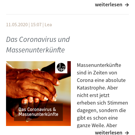
weiterlesen
Hintergrund geraten.
Die Probleme sind aber in der Zwischenzeit nicht
verschwunden. Wer kümmert sich dadrum? Zum
11.05.2020 | 15:07
|
Lea
Beispiel der Flüchtlingsrat Baden Würtemberg. Lea
Kaufmann hat mit Séan McGinley, Geschäftsführer des
Das Coronavirus und
Baden Würtembergischem Flüchtlingsrat über das
Massenunterkünfte
gesprochen was die Organisation macht und wie die
großen Problemgebiete momentan aussehen.
Massenunterkünfte
Foto:
S. Klübert
sind in Zeiten von
Corona eine absolute
Katastrophe. Aber
nicht erst jetzt
erheben sich Stimmen
dagegen, sondern die
gibt es schon eine
ganze Weile. Aber
weiterlesen
gerade eine