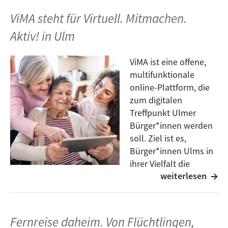
ViMA steht für Virtuell. Mitmachen.
Im gespräch mit Elena von Menschlichkeit e.V. haben
wir erfahren was gebraucht wird, warum spenden
Aktiv! in Ulm
benötigt werden und wo man diese abgeben kann.
ViMA ist eine offene,
multifunktionale
online-Plattform, die
zum digitalen
Treffpunkt Ulmer
Bürger*innen werden
soll. Ziel ist es,
Bürger*innen Ulms in
ihrer Vielfalt die
weiterlesen
Möglichkeit zu geben,
mit anderen über gemeinsame Interessen online in
Austausch zu kommen. Im Mittelpunkt steht der
Mensch, für den digitale Werkzeuge zur Verfügung
Fernreise daheim. Von Flüchtlingen,
gestellt werden, um Menschen mit ähnlichen