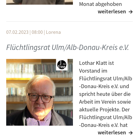
Monat abgehoben
weiterlesen
werden, und
Geldzahlungen sind nur eingeschränkt möglich.
Dies stellt einen weiteren Ausschluss von
07.02.2023 | 08:00
|
Lorena
Geflüchteten von sozialer Teilhabe dar. Hinter der
Entscheidung für die Bezahlkarte steckt eine Politik,
Flüchtlingsrat Ulm/Alb-Donau-Kreis e.V.
die versucht, das Leben von Geflüchteten immer
weiter einzuschränken. In vielen Städten enstehen
Lothar Klatt ist
deswegen solidarische Tauschsysteme. Auch in Ulm
Vorstand im
hat sich nun die Initiative "Nein zur Bezahlkarte Ulm"
Flüchtlingsrat Ulm/Alb
gegründet. Alles dazu erfahrt ihr von Eliana.
-Donau-Kreis e.V. und
spricht heute über die
Arbeit im Verein sowie
aktuelle Projekte. Der
Flüchtlingsrat Ulm/Alb
-Donau-Kreis e.V. hat
weiterlesen
es sich zur Aufgabe