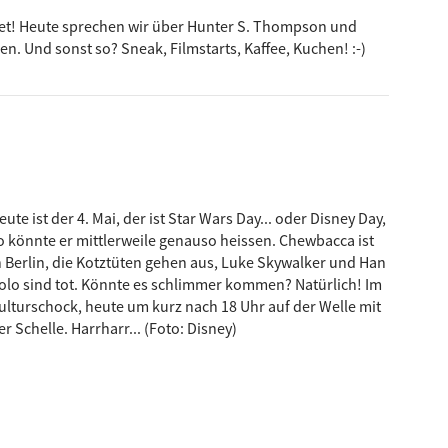
orget! Heute sprechen wir über Hunter S. Thompson und
en. Und sonst so? Sneak, Filmstarts, Kaffee, Kuchen! :-)
eute ist der 4. Mai, der ist Star Wars Day... oder Disney Day,
o könnte er mittlerweile genauso heissen. Chewbacca ist
n Berlin, die Kotztüten gehen aus, Luke Skywalker und Han
olo sind tot. Könnte es schlimmer kommen? Natürlich! Im
ulturschock, heute um kurz nach 18 Uhr auf der Welle mit
er Schelle. Harrharr... (Foto: Disney)