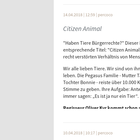
14.04.2018 | 12:59
|
percoco
Citizen Animal
"Haben Tiere Bürgerrechte?" Dieser F
entsprechende Titel: "Citizen Animal
recht verstörten Verhältnis von Mens
Wir alle lieben Tiere. Wir sind von 
leben. Die Pegasus Familie - Mutter T
Tochter Bonnie - reiste über 10.000 
Stimme zu geben. Ihre Aufgabe: Antw
immer sagen: „Es ist ja nur ein Tier“.
Regisseur Oliver Kyr kommt schon a
ins Obscura Kino. Am 26. April star
10.04.2018 | 10:17
|
percoco