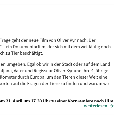
rage geht der neue Film von Oliver Kyr nach. Der
" – ein Dokumentarfilm, der sich mit dem weitläufig doch
ch zu Tier beschäftigt.
ihnen umgeben. Egal ob wir in der Stadt oder auf dem Land
atjana, Vater und Regisseur Oliver Kyr und ihre 4 jährige
Kilometer durch Europa, um den Tieren dieser Welt eine
orten auf die Fragen der Tiere zu finden und warum wir
m 21. April um 17.30 Uhr zu einer Vorpremiere nach Ulm
weiterlesen
tet die Dokumentation regulär im Kino.