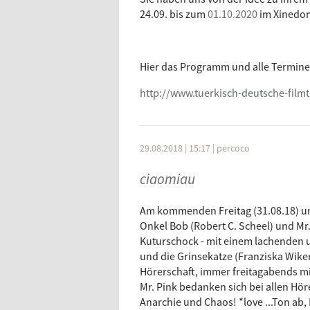
24.09. bis zum
01.10.2020
im Xinedom
Hier das Programm und alle Termine
http://www.tuerkisch-deutsche-film
29.08.2018 | 15:17
|
percoco
ciaomiau
Am kommenden Freitag (31.08.18) um 
Onkel Bob (Robert C. Scheel) und Mr.
Kuturschock - mit einem lachenden 
und die Grinsekatze (Franziska Wike
Hörerschaft, immer freitagabends mi
Mr. Pink bedanken sich bei allen Höre
Anarchie und Chaos! *love ...Ton ab, 