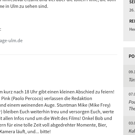
SE
e in Ulm zu sehen sind.
26.
RE
:
He
tage-ulm.de
PO
09.
Tür
kurz nach 18 Uhr gibt einen kleinen Abschied zu feiern!
07.
 Pink (Paolo Percoco) verlassen die Redaktion
Po
und einem weinenden Auge. Stuntman Mike (Mike Frey)
The
r) bleiben Euch weiterhin treu und versorgen Euch, werte
t allen Infos rund um die Welt des Films! Onkel Bob und
03.
rn für eine tolle Zeit voll abgedrehter Momente, Bier,
Ku
Kamera läuft, und... bitte!