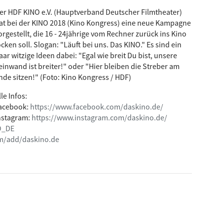
nde Juni beim Händler Eures Vertrauens.
er HDF KINO e.V. (Hauptverband Deutscher Filmtheater)
at bei der KINO 2018 (Kino Kongress) eine neue Kampagne
 zurück, ungefähr ins Jahr 1220, und begleiten wir den
orgestellt, die 16 - 24jährige vom Rechner zurück ins Kino
nde und Feinde trifft und seinen Orden gründen will. Der
ocken soll. Slogan: "Läuft bei uns. Das KINO." Es sind ein
d seine Brüder" und beginnt an der Stelle, an der jener
aar witzige Ideen dabei: "Egal wie breit Du bist, unsere
lt in Armut umherzieht und den Menschen Gutes tun will.
einwand ist breiter!" oder "Hier bleiben die Streber am
 dem Jahr 2016 spielt Elio Germano den beinahe
nde sitzen!" (Foto: Kino Kongress / HDF)
Bild sind karg, die Handlung leider eher dünn und
e Stellen aus Assisis Leben kaum bis garnicht, lässt die
lle Infos:
 komplett aus, streift den sich parallel bildenden
acebook:
https://www.facebook.com/daskino.de/
lich und plätschert sonst auch nur so dahin. Sehr schade,
nstagram:
https://www.instagram.com/daskino.de/
ial. Mehr fällt mir dazu leider wirklich nicht ein, ich war
O_DE
st das Ding auch nicht, wenn man sich ein bisschen mit den
m/add/daskino.de
nn nicht - hat man im Nachgang einfach nicht das richtige
- wer den Film sehen will, der sollte vorher zumindest den
lesen. -> Franz von Assisi und seine Brüder, seit Ende Juni
D erhältlich.