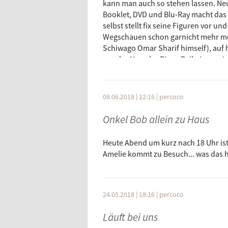
kann man auch so stehen lassen. N
Booklet, DVD und Blu-Ray macht das
selbst stellt fix seine Figuren vor un
Wegschauen schon garnicht mehr mögl
Schiwago Omar Sharif himself), auf 
aus der Herr der Ringe Reihe) von e
Professor-X-Bruder) erklärt, es bef
denn ein dicker Haufen Zaster wechse
eine politische Diskussion mit Terro
08.06.2018 | 12:16
|
percoco
Hopkins findet das garnicht gut, den
Bord. Zeitgleich wird ein Expertent
Onkel Bob allein zu Haus
Richard Harris (unvergessen in "Ein
im Potter-Kosmos unterwegs gewesen
Heute Abend um kurz nach 18 Uhr ist 
dass aus dem Flugzeug mit dem Falls
Amelie kommt zu Besuch... was das h
Dabei ertrinken natürlich gleich zwe
vergessen wird. Ui. An Bord steigt d
sei zur Story nicht verraten (falls man
das Flair der 70er kommt auf, es wi
24.05.2018 | 18:16
|
percoco
art), es gibt auch hässliche Mensch
Läuft bei uns
Budget an, die Explosionen sind echt,
Filmenthusiasten unbedingt sehens