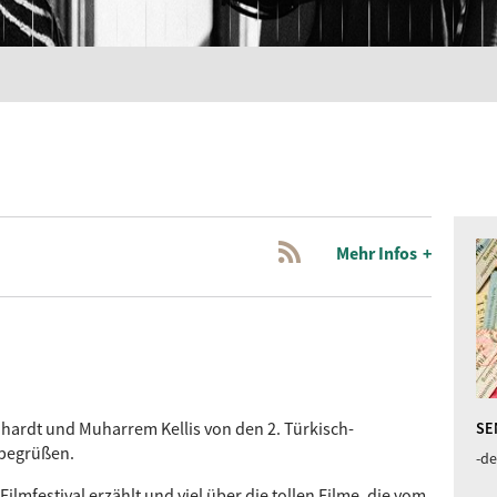
Mehr Infos
hardt und Muharrem Kellis von den 2. Türkisch-
SE
 begrüßen.
-de
ilmfestival erzählt und viel über die tollen Filme, die vom