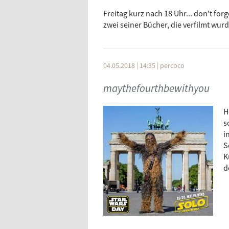
Freitag kurz nach 18 Uhr... don't f
zwei seiner Bücher, die verfilmt wurd
04.05.2018 | 14:35
|
percoco
maythefourthbewithyou
H
s
i
S
K
d