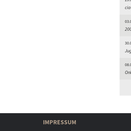
ci
03.
20
30.
Jug
08.
Onk
IMPRESSUM