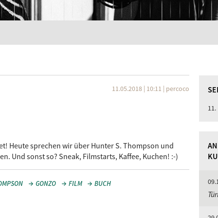
11.05.2018 | 10:11
|
percoco
SE
11.
orget! Heute sprechen wir über Hunter S. Thompson und
AN
en. Und sonst so? Sneak, Filmstarts, Kaffee, Kuchen! :-)
KU
09.
HOMPSON
GONZO
FILM
BUCH
Tür
29.