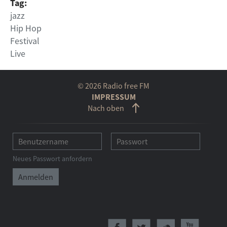
Tag:
jazz
Hip Hop
Festival
Live
© 2026 Radio free FM
IMPRESSUM
Nach oben
Neues Passwort anfordern