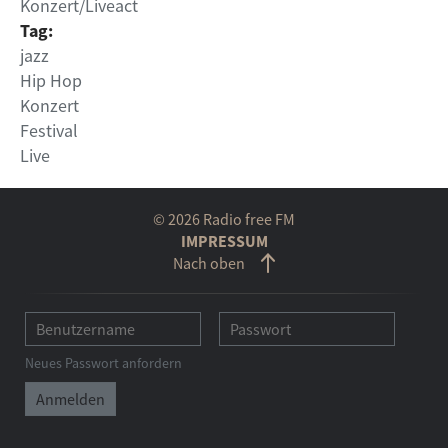
Konzert/Liveact
Tag:
jazz
Hip Hop
Konzert
Festival
Live
© 2026 Radio free FM
IMPRESSUM
Nach oben
Neues Passwort anfordern