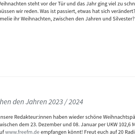
eihnachten steht vor der Tür und das Jahr ging viel zu schn
kten Person erzeugt, bringt sie einige Ideen aus der lokal
üssen wir reden. Was ist passiert, etwas hat sich veränder
melie ihr Weihnachten, zwischen den Jahren und Silvester?
en den Jahren 2023 / 2024
nsere Redakteur:innen haben wieder schöne Weihnachtspäc
wischen dem 23. Dezember und 08. Januar per UKW 102,6 M
uf
www.freefm.de
empfangen könnt! Freut euch auf 20 Ra