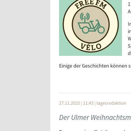
1
A
I
i
W
S
d
Einige der Geschichten können s
27.11.2025 | 11:43
|
tagesredaktion
Der Ulmer Weihnachtsm