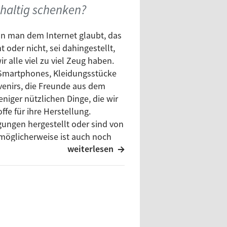
hhaltig schenken?
den die 102,6 auch im
 Jazz und allen Tönen
n man dem Internet glaubt, das
 oder nicht, sei dahingestellt,
denfalls ein ganz besonderes,
r alle viel zu viel Zeug haben.
es vor. Bis dahin machen wir
 Smartphones, Kleidungsstücke
venirs, die Freunde aus dem
iger nützlichen Dinge, die wir
fe für ihre Herstellung.
ungen hergestellt oder sind von
möglicherweise ist auch noch
weiterlesen
chten stellt sich nun die Frage,
eres Material in Form von
d alternativen Lebensweisen.
 der unüberlegte Konsum für
m gutes Gefühl beim der