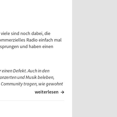
 viele sind noch dabei, die
kommerzielles Radio einfach mal
esprungen und haben einen
 einen Defekt. Auch in den
onzerten und Musik beleben,
ie Community tragen, wie gewohnt
er uns, wenn sie etwas Neues zum
weiterlesen
dio in Ulm! Besonders bedanken
eschenke unter unseren