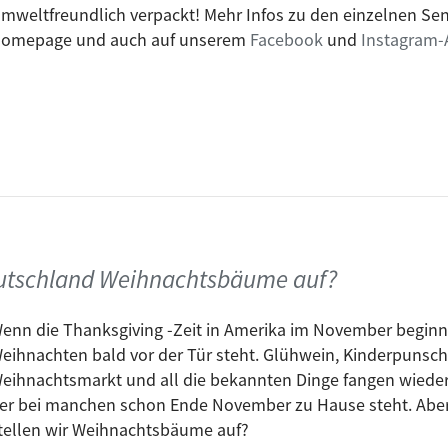
mweltfreundlich verpackt! Mehr Infos zu den einzelnen S
omepage und auch auf unserem
Facebook
und
Instagram-
3.12.23
rough the years Part 4: 1965
, Frank Riethdorf
OW
, Jazzin & Entartet & Herr Hauser
eutschland Weihnachtsbäume auf?
Brunch Bonusedition
enn die Thanksgiving -Zeit in Amerika im November beginnt,
, RéMark
ing
eihnachten bald vor der Tür steht. Glühwein, Kinderpunsch,
, blablabor (Annette Schmucki + Reto Friedmann), Matija 
eihnachtsmarkt und all die bekannten Dinge fangen wiede
enkabinett
er bei manchen schon Ende November zu Hause steht. Abe
, Mattiku
" Was bedeutet Coolness in der Musik?
tellen wir Weihnachtsbäume auf?
, Frank Riethdorf