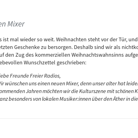
en Mixer
s ist mal wieder so weit. Weihnachten steht vor der Tür, und
etzten Geschenke zu bersorgen. Deshalb sind wir als nicht
uf den Zug des kommerziellen Weihnachtswahnsinns aufg
iebevollen Wunschzettel geschrieben:
iebe Freunde Freier Radios,
ir wünschen uns einen neuen Mixer, denn unser alter hat leider
ommenden Jahren möchten wir die Kulturszene mit schönen K
anz besonders von lokalen Musiker:innen über den Äther in d
rofessionell abgemischt. Außerdem freuen sich die Nerds unt
tzen und die Fahne hoch halten für nichtkommerzielles Ra
len Hörer:innen, die jedes Jahr bei uns vorbeikommen und G