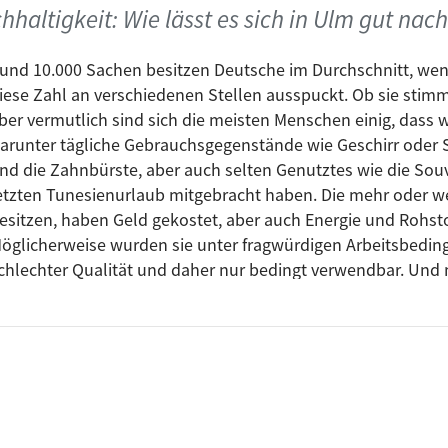
haltigkeit: Wie lässt es sich in Ulm gut nac
astik legen. Unsere engagierten Sendugsmacher:innen wer
r Musik für euch bespielen, von Punk bis experimentellem
und 10.000 Sachen besitzen Deutsche im Durchschnitt, wen
iese Zahl an verschiedenen Stellen ausspuckt. Ob sie stimmt
im kommenden Jahr in Erfüllung gehen! Für uns wird es je
ber vermutlich sind sich die meisten Menschen einig, dass wi
in großes Jubiläum. Ihr dürft gespannt sein, wir haben einig
arunter tägliche Gebrauchsgegenstände wie Geschirr oder
haben.
nd die Zahnbürste, aber auch selten Genutztes wie die Sou
etzten Tunesienurlaub mitgebracht haben. Die mehr oder wen
esitzen, haben Geld gekostet, aber auch Energie und Rohstof
echt oder tanzt gut in das neue Jahr!
öglicherweise wurden sie unter fragwürdigen Arbeitsbeding
chlechter Qualität und daher nur bedingt verwendbar. Und 
hre Entsorgung problematisch. Gerade in der Zeit vor Weihna
riallager, das wir alle zuhause haben, gegenseitig noch weit
fügen.
gt sich mit Klimaschutz im Alltag, nachhaltigem Konsum un
e zeigt Petra Schmitz vom Agenda-Büro, welche Probleme
ohnerschaft mit sich bringt. Damit ein Geschenk ein rundu