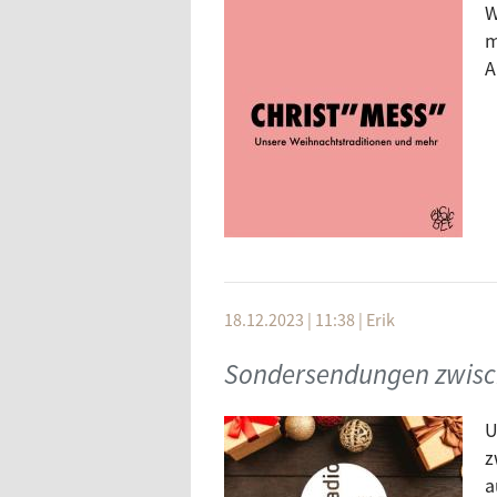
W
schenkenden wie bei der beschen
m
A
18.12.2023 | 11:38
|
Erik
Sondersendungen zwisch
U
z
a