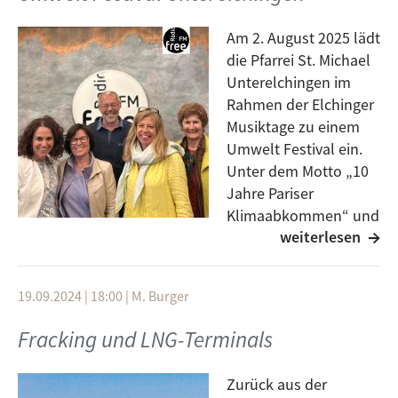
Am 2. August 2025 lädt
die Pfarrei St. Michael
Unterelchingen im
Rahmen der Elchinger
Musiktage zu einem
Umwelt Festival ein.
Unter dem Motto „10
Jahre Pariser
Klimaabkommen“ und
weiterlesen
"Laudatio si“ dreht
sich alles um Klimaschutz, Nachhaltigkeit und
gesellschaftlichen Wandel.
19.09.2024 | 18:00
|
M. Burger
Ehrenamtliche freiwillige Helferinnen und Helfer
Fracking und LNG-Terminals
gestalten den Tag mit einem Basar für Nachhaltigkeit,
Infoangeboten, Workshops und regionaler
Zurück aus der
Verpflegung im historischen Pfarrhof-Ensemble. Ziel