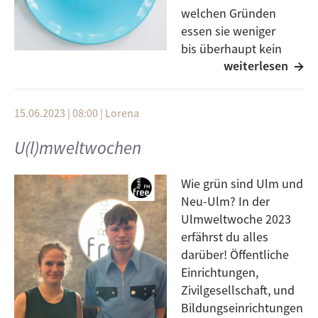
welchen Gründen
essen sie weniger
bis überhaupt kein
weiterlesen
Fleisch mehr? Auch in
Ulm ist die vegane und vegetarische Ernährung
häufiger und es gibt verschiedene Treffs und
15.06.2023 | 08:00
|
Lorena
ausschließlich vegane Restaurants. Darüber und über
die Gründe des Anstiegs von fleischloser Ernährung
U(l)mweltwochen
erfahrt ihr im Beitrag.
Wie grün sind Ulm und
Neu-Ulm? In der
Ulmwelt­woche 2023
erfährst du alles
darüber! Öffentliche
Einrichtungen,
Zivilgesellschaft, und
e ›
Bildungseinrichtungen