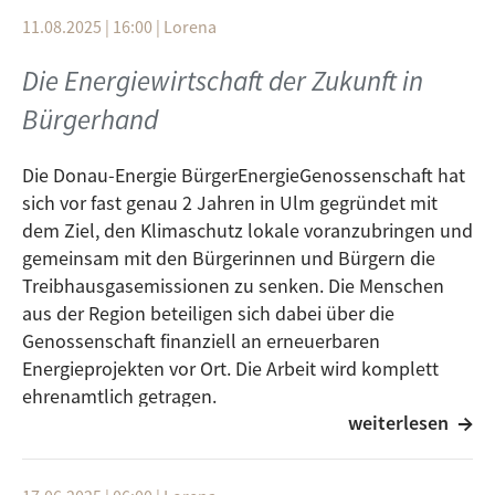
welche Funktionen der Wald hat und wie der Wald
11.08.2025 | 16:00
|
Lorena
der Zukunft aussehen wird. Anhand vieler Beispiele
wird greifbar, was uns alle angeht und was zu tun ist,
Die Energiewirtschaft der Zukunft in
um dem Wald auch zukünftig eine Chance zu geben.
Bürgerhand
Die Donau-Energie BürgerEnergieGenossenschaft hat
sich vor fast genau 2 Jahren in Ulm gegründet mit
dem Ziel, den Klimaschutz lokale voranzubringen und
gemeinsam mit den Bürgerinnen und Bürgern die
Treibhausgasemissionen zu senken. Die Menschen
aus der Region beteiligen sich dabei über die
Genossenschaft finanziell an erneuerbaren
Energieprojekten vor Ort. Die Arbeit wird komplett
ehrenamtlich getragen.
weiterlesen
Im Gespräch erläutern Dr. Wilfried Clauß vom
Vorstand der Genossenschaft und Doris Riedmüller