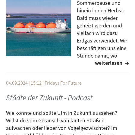
Sommerpause und
ist es, Menschen zu vernetzten, Wissen zu teilen und
hinein in den Herbst.
gemeinsam an Lösungen für eine lebenswerte
Bald muss wieder
Zukunft zu arbeiten.
geheizt werden und
Aktuell werden noch regionale Betriebe und
vielfach wird dazu
Einrichtungen gesucht, die sich mit Vorträgen,
Erdgas verwendet. Wir
Ständen oder Aktionen einbringen möchten.
beschäftigen uns eine
Stunde damit, wo
weiterlesen
unser Erdgas
herkommt, was Fracking damit zu tun hat und wieso
aktuell LNG-Terminals an den Küsten gebaut werden.
04.09.2024 | 15:12
|
Fridays For Future
Was der Aufbau dieser fossilen Infrastruktur für
Probleme mit sich bringt und ob das alternativlos ist,
Städte der Zukunft - Podcast
wollen wir ebenso beleuchten, wie den
aufkommenden Widerstand dagegen.
Wie könnte und sollte Ulm in Zukunft aussehen?
Willst du vom Geräusch von lauten Straßen
aufwachen oder lieber von Vogelgezwischter? Im