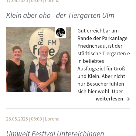
17.06.2025 | 06:00
|
Lorena
aus dem Team Öffentlichkeitsarbeit, welche Projekte
bereits umgesetzt und derzeit in Planung sind und
Klein aber oho - der Tiergarten Ulm
wie man sich bei der Donau-Energie einbringen kann,
sei es mit Geld oder mit ehrenamtlicher Arbeit.
Gut erreichbar am
Rande der Parkanlage
Friedrichsau, ist der
städtische Tiergarten e
in beliebtes
Ausflugsziel für Groß
und Klein. Aber nicht
nur Besucher fühlen
sich hier wohl. Über
weiterlesen
2000 Tiere haben hier
ihr Zuhause, vom Karpfen bis zum Klammeraffen.
Darüber und über vieles mehr bericht heute
Isabel
28.05.2025 | 06:00
|
Lorena
Jabs, Zooopädagogin im Tiergarten Ulm.
Umwelt Festival Unterelchingen