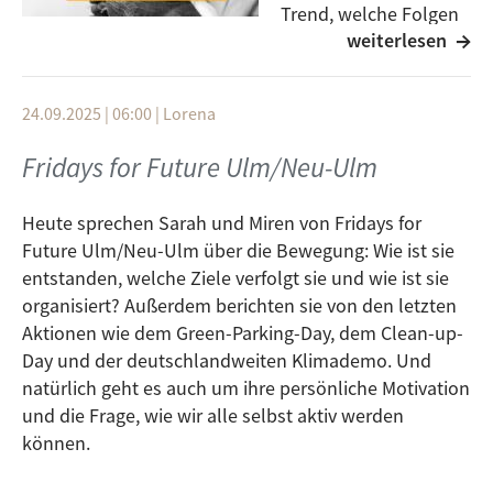
Trend, welche Folgen
weiterlesen
hat das für Mensch
und Umwelt und was können wir dagegen tun? Das
klärt Maxi im Get UP am 15.04. von 10 bis 12. Hört also
24.09.2025 | 06:00
|
Lorena
gerne rein. Falls ihr die Sendung verpasst habt gibt es
sie wie immer auch in der
Mediathek
zum Nachhören.
Fridays for Future Ulm/Neu-Ulm
Heute sprechen Sarah und Miren von Fridays for
Future Ulm/Neu-Ulm über die Bewegung: Wie ist sie
entstanden, welche Ziele verfolgt sie und wie ist sie
organisiert? Außerdem berichten sie von den letzten
Aktionen wie dem Green-Parking-Day, dem Clean-up-
Day und der deutschlandweiten Klimademo. Und
natürlich geht es auch um ihre persönliche Motivation
und die Frage, wie wir alle selbst aktiv werden
können.