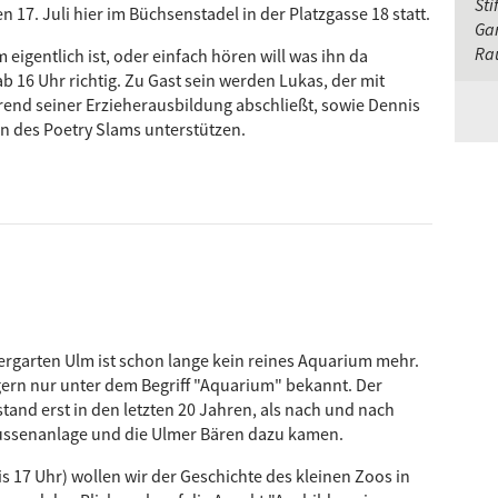
Sti
n 17. Juli hier im Büchsenstadel in der Platzgasse 18 statt.
Gar
Ra
eigentlich ist, oder einfach hören will was ihn da
ab 16 Uhr richtig. Zu Gast sein werden Lukas, der mit
rend seiner Erzieherausbildung abschließt, sowie Dennis
on des Poetry Slams unterstützen.
ergarten Ulm ist schon lange kein reines Aquarium mehr.
rgern nur unter dem Begriff "Aquarium" bekannt. Der
stand erst in den letzten 20 Jahren, als nach und nach
ssenanlage und die Ulmer Bären dazu kamen.
bis 17 Uhr) wollen wir der Geschichte des kleinen Zoos in