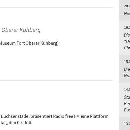
20.
Hos
16.
 Oberer Kuhberg
Die
"Or
s Museum Fort Oberer Kuhberg)
Chr
15.
Die
Nac
14.
Sta
Bec
Bu
Büchsenstadel präsentiert Radio free FM eine Plattform
g, den 09. Juli.
13.