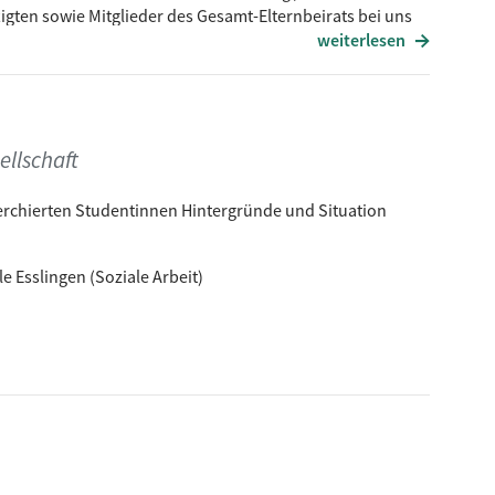
gten sowie Mitglieder des Gesamt-Elternbeirats bei uns
weiterlesen
rd durch die Sendung führen und versuchen die
chten.
rerin ver.di Ost-Württemberg / Ulm)
llschaft
erchierten Studentinnen Hintergründe und Situation
 Esslingen (Soziale Arbeit)