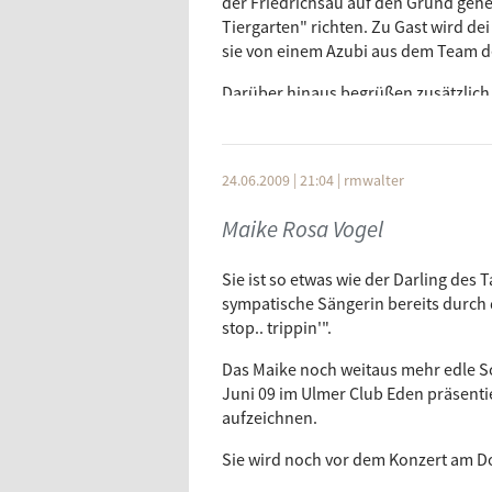
der Friedrichsau auf den Grund gehe
Tiergarten" richten. Zu Gast wird dei 
sie von einem Azubi aus dem Team d
Darüber hinaus begrüßen zusätzlich 
Entwurf, die Konstruktion und letzt
Aquariums" verantwortlich.
24.06.2009 | 21:04
|
rmwalter
Zu Gast: Nicole Böttinger (Betriebslei
Moderation: Rainer Markus Walter
Maike Rosa Vogel
Mehr Infos:
www.tiergarten.ulm.de
Sendung am 07.07.2009
Sie ist so etwas wie der Darling d
sympatische Sängerin bereits durch d
stop.. trippin'".
Das Maike noch weitaus mehr edle So
Juni 09 im Ulmer Club Eden präsenti
aufzeichnen.
Sie wird noch vor dem Konzert am Do