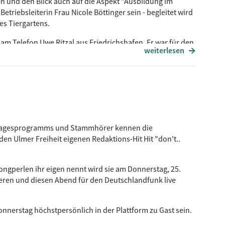
n und den Blick auch auf die Aspekt "Ausbildung im
Betriebsleiterin Frau Nicole Böttinger sein - begleitet wird
es Tiergartens.
am Telefon Uwe Ritzal aus Friedrichshafen. Er war für den
weiterlesen
endlich für die Bauleitung des neuen "Begehbaren
terin)
es Tagesprogramms und Stammhörer kennen die
en Ulmer Freiheit eigenen Redaktions-Hit Hit "don't..
ngperlen ihr eigen nennt wird sie am Donnerstag, 25.
eren und diesen Abend für den Deutschlandfunk live
nnerstag höchstpersönlich in der Plattform zu Gast sein.