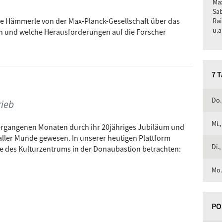
Max
Sab
re Hämmerle von der Max-Planck-Gesellschaft über das
Rai
u.a
en und welche Herausforderungen auf die Forscher
7 
Do.
rieb
Mi.,
vergangenen Monaten durch ihr 20jähriges Jubiläum und
 aller Munde gewesen. In unserer heutigen Plattform
Di.,
e des Kulturzentrums in der Donaubastion betrachten:
Mo.
PO