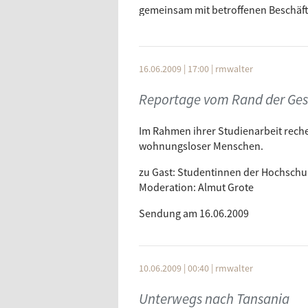
gemeinsam mit betroffenen Beschäfti
sein.
Unserer Redakteurin Almut Grote wi
Sichtweisen der Beteiligten zu beleu
16.06.2009 | 17:00
|
rmwalter
zu Gast: Maria Winkler(Geschäftsfüh
Reportage vom Rand der Gese
Moderation: Almut Grote
Im Rahmen ihrer Studienarbeit rech
Sendung am 16.06.2009
wohnungsloser Menschen.
zu Gast: Studentinnen der Hochschule
Moderation: Almut Grote
Sendung am 16.06.2009
10.06.2009 | 00:40
|
rmwalter
Unterwegs nach Tansania