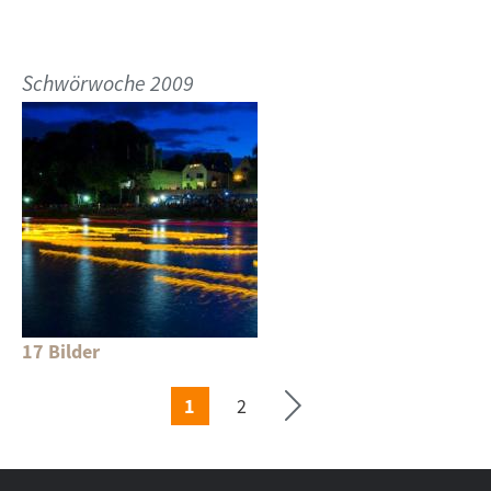
Schwörwoche 2009
e ›
Seit
te
17 Bilder
ächs
1
2
SEITEN