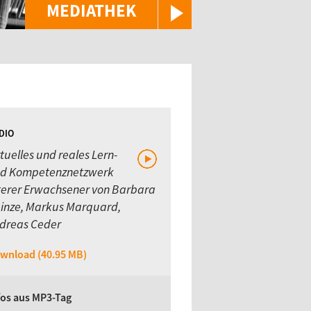
MEDIATHEK
DIO
rtuelles und reales Lern-
d Kompetenznetzwerk
terer Erwachsener von Barbara
inze, Markus Marquard,
dreas Ceder
wnload (40.95 MB)
fos aus MP3-Tag