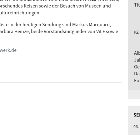
Tit
orschendes Reisen sowie der Besuch von Museen und
ultureinrichtungen.
äste in der heutigen Sendung sind Markus Marquard,
arbara Heinze, beide Vorstandsmitglieder von ViLE sowie
Kü
zwerk.de
Al
Ja
Ge
Da
Fo
SE
06.