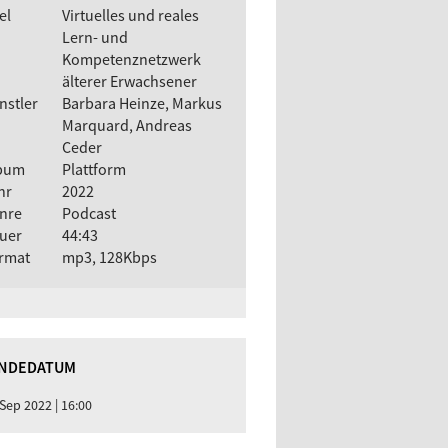
el
Virtuelles und reales
Lern- und
Kompetenznetzwerk
älterer Erwachsener
nstler
Barbara Heinze, Markus
Marquard, Andreas
Ceder
bum
Plattform
hr
2022
nre
Podcast
uer
44:43
rmat
mp3, 128Kbps
NDEDATUM
 Sep 2022 | 16:00