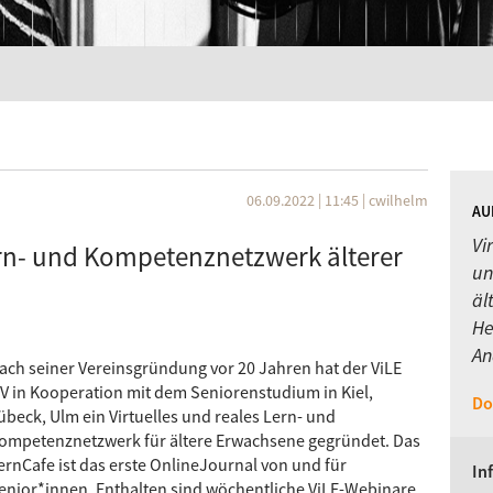
06.09.2022 | 11:45
|
cwilhelm
AU
Vi
Lern- und Kompetenznetzwerk älterer
un
äl
He
An
ach seiner Vereinsgründung vor 20 Jahren hat der ViLE
.V in Kooperation mit dem Seniorenstudium in Kiel,
Do
übeck, Ulm ein Virtuelles und reales Lern- und
ompetenznetzwerk für ältere Erwachsene gegründet. Das
ernCafe ist das erste OnlineJournal von und für
In
enior*innen. Enthalten sind wöchentliche ViLE-Webinare,