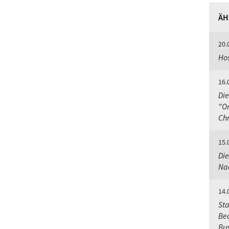
ÄH
20.
Hos
16.
Die
"Or
Chr
15.
Die
Nac
14.
Sta
Bec
Bu