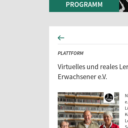
PROGRAMM
PLATTFORM
Virtuelles und reales 
Erwachsener e.V.
N
e
L
K
L
S