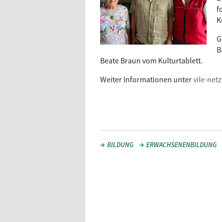
f
K
G
B
Beate Braun vom Kulturtablett.
Weiter Informationen unter
vile-net
BILDUNG
ERWACHSENENBILDUNG