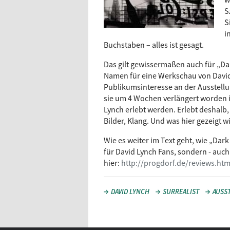
S
S
i
Buchstaben – alles ist gesagt.
Das gilt gewissermaßen auch für „D
Namen für eine Werkschau von David
Publikumsinteresse an der Ausstellu
sie um 4 Wochen verlängert worden i
Lynch erlebt werden. Erlebt deshalb, 
Bilder, Klang. Und was hier gezeigt 
Wie es weiter im Text geht, wie „Dark
für David Lynch Fans, sondern - auch 
hier:
http://progdorf.de/reviews.htm
DAVID LYNCH
SURREALIST
AUSS