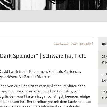
01.04.2010 | 00:27
|
progdorf
AN
"Dark Splendor" | Schwarz hat Tiefe
27.
E-
David Lynch ist ein Phänomen. Er gilt als Magier des
30.
ysteriösen. Als Zar des Bizarren.
E-
enn von dunklen Seiten menschlicher Empfindungen
esprochen wird, von befremdlichen Gefühlen, von
16.
bgründen, von Finsternis, gar von Angst, beenden einige
E-
eitgenossen ihre Beschreibungen mit dem Nachsatz – „so
ie bei David Lynch“. Für Denker sind es „lyncheske