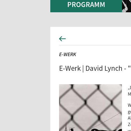
PROGRAMM
E-WERK
E-Werk | David Lynch - 
„
M
W
g
A
Z
w