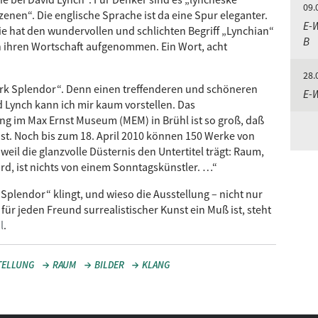
09.
zenen“. Die englische Sprache ist da eine Spur eleganter.
E-
ie hat den wundervollen und schlichten Begriff „Lynchian“
B
n ihren Wortschaft aufgenommen. Ein Wort, acht
28.
ark Splendor“. Denn einen treffenderen und schöneren
E-
 Lynch kann ich mir kaum vorstellen. Das
ng im Max Ernst Museum (MEM) in Brühl ist so groß, daß
st. Noch bis zum 18. April 2010 können 150 Werke von
weil die glanzvolle Düsternis den Untertitel trägt: Raum,
wird, ist nichts von einem Sonntagskünstler. …“
 Splendor“ klingt, und wieso die Ausstellung – nicht nur
für jeden Freund surrealistischer Kunst ein Muß ist, steht
l
.
TELLUNG
RAUM
BILDER
KLANG