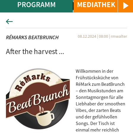
PROGRAMM
MEDIATHEK
08.12.2024 | 08:00
|
rmwalter
RÉMARKS BEATBRUNCH
After the harvest ...
Willkommen in der
Frühstücksküche von
RéMark zum BeatBrunch
– den Musikstunden am
Sonntagmorgen für alle
Liebhaber der smoothen
Vibes, der zarten Beats
und der gefühlvollen
Songs. Der Tisch ist
einmal mehr reichlich