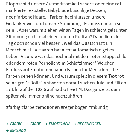
Stoppschild unsere Aufmerksamkeit schärft oder eine rot
markierte Textstelle. Babyblaue kuschlige Decken,
neonfarbene Haare... Farben beeinflussen unsere
Gedankenwelt und unsere Stimmung.. Es muss einfach so
sein... Aber warum ziehen wir an Tagen in schlecht gelaunter
Stimmung nicht mal einen bunten Pulli an? Dann liefe der
Tag doch schon viel besser... Weil das Quatsch ist: Ein
Mensch mit Lila-Haaren hat nicht automatisch n geiles
Leben. Also wie war das nochmal mit dem roten Stoppschild
oder dem roten Pornolicht im Schlafzimmer? Welchen
Einfluss auf Emotionen haben Farben für Menschen, die
Farben sehen können. Und warum spielt in diesem Text rot
so ne große Rolle? Antworten darauf suchen Jule und Elli ab
17 Uhr auf der 102,6 auf Radio free FM. Das ganze ist dann
später wie immer online nachzuhören.
#farbig #farbe #emotionen #regenbogen #mkundg
FARBIG
FARBE
EMOTIONEN
REGENBOGEN
MKUNDG