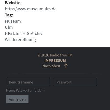
Website:
http://www.museumulm.de
Tag:
Museum
Ulm
HfG Ulm. HfG-Archiv
Wiedereröffnung
© 2026 Radio free FM
IMPRESSUM
Nach oben
Neues Passwort anfordern