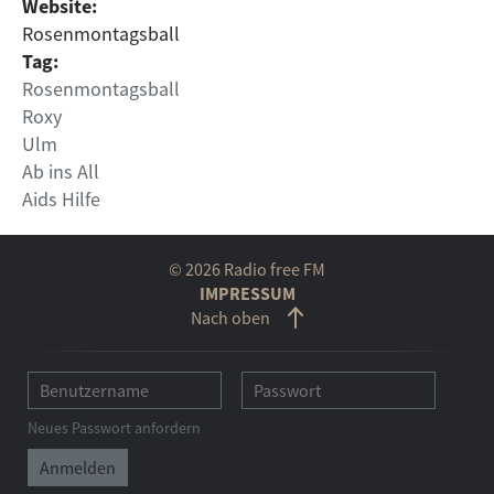
Website:
Rosenmontagsball
Tag:
Rosenmontagsball
Roxy
Ulm
Ab ins All
Aids Hilfe
© 2026 Radio free FM
IMPRESSUM
Nach oben
Neues Passwort anfordern