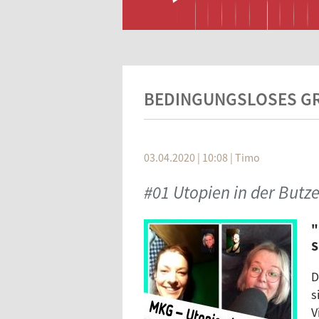
BEDINGUNGSLOSES G
03.04.2020 | 10:08
|
Timo
#01 Utopien in der Butz
"
S
D
s
V