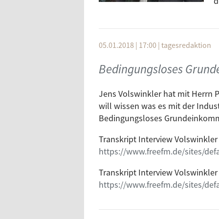
d
G
Die Debatte um das Grundeinkomm
"Ungerechtigkeit" wird die Debat
05.01.2018 | 17:00
|
tagesredaktion
Probleme des Besteuerungssyste
Industrialisierung 4.0 zwangslä
Bedingungsloses Grunde
sitzenden systematischen Probl
vermag.
Jens Volswinkler hat mit Herrn 
Das Grundeinkommen ist eine no
will wissen was es mit der Indust
Gerechtigkeitssamsriter.
Bedingungsloses Grundeinkommen
Gast: Christian Morgenstern
Transkript Interview Volswinkler m
https://www.freefm.de/sites/defau
Moderation: Lotte Stevens
Transkript Interview Volswinkle
https://www.freefm.de/sites/defau