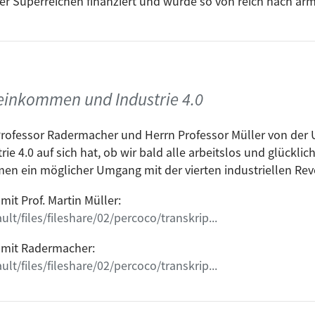
er Superreichen finanziert und würde so von reich nach ar
erechtigkeit schaffen.
en wird zu oft emotionilisiert geführt. Mit den Worten "G
te auf ein Feld geführt, wo sie nicht hingehört. Es sind di
ms, das der Kosten der Staatsverwaltung, die Probleme ei
ufig kommenden Strukturveränderung des Arbeitsmarktes und 
inkommen und Industrie 4.0
eme der Rente im Alter, die die Einführung eines Grundei
Professor Radermacher und Herrn Professor Müller von der 
twendige Reform des Steuersystems und der sozialen Tran
rie 4.0 auf sich hat, ob wir bald alle arbeitslos und glücklic
 ein möglicher Umgang mit der vierten industriellen Revol
it Prof. Martin Müller:
lt/files/fileshare/02/percoco/transkrip...
r mit Radermacher:
lt/files/fileshare/02/percoco/transkrip...