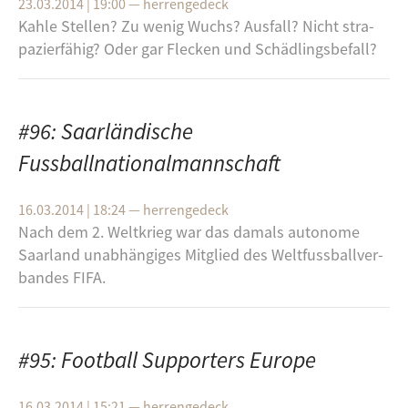
23.03.2014 | 19:00
—
herrengedeck
Kahle Stel­len? Zu wenig Wuchs? Aus­fall? Nicht stra­
pa­zier­fä­hig? Oder gar Fle­cken und Schäd­lings­be­fall?
#96: Saarländische
Fussballnationalmannschaft
16.03.2014 | 18:24
—
herrengedeck
Nach dem 2. Welt­krieg war das da­mals au­to­no­me
Saar­land un­ab­hän­gi­ges Mit­glied des Welt­fuss­ball­ver­
ban­des FIFA.
#95: Football Supporters Europe
16.03.2014 | 15:21
—
herrengedeck