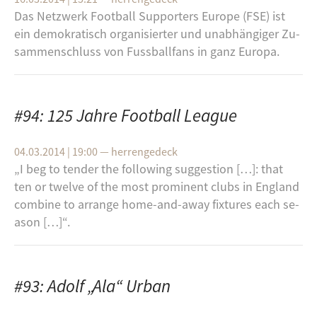
Das Netz­werk Foot­ball Sup­por­ters Eu­ro­pe (FSE) ist
ein de­mo­kra­tisch or­ga­ni­sier­ter und un­ab­hän­gi­ger Zu­
sam­men­schluss von Fuss­ball­fans in ganz Eu­ro­pa.
#94: 125 Jahre Football League
04.03.2014 | 19:00
—
herrengedeck
„I beg to ten­der the fol­lowing sug­ges­ti­on […]: that
ten or twel­ve of the most pro­mi­nent clubs in Eng­land
com­bi­ne to ar­ran­ge ho­me-​and-​away fix­tu­res each se­
a­son […]“.
#93: Adolf „Ala“ Urban