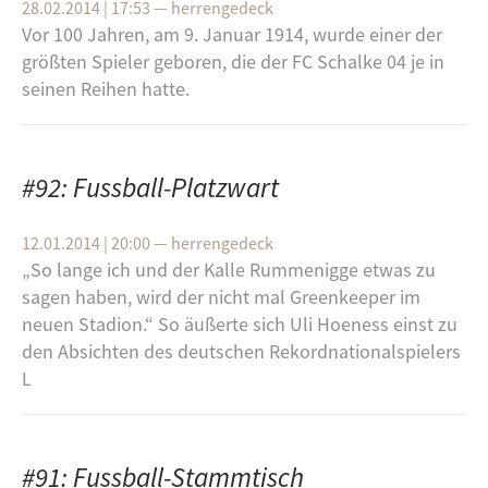
28.02.2014 | 17:53
—
herrengedeck
Vor 100 Jah­ren, am 9. Ja­nu­ar 1914, wurde einer der
größ­ten Spie­ler ge­bo­ren, die der FC Schal­ke 04 je in
sei­nen Rei­hen hatte.
#92: Fussball-Platzwart
12.01.2014 | 20:00
—
herrengedeck
„So lange ich und der Kalle Rummenigge etwas zu
sagen haben, wird der nicht mal Greenkeeper im
neuen Stadion.“ So äußerte sich Uli Hoeness einst zu
den Absichten des deutschen Rekordnationalspielers
L
#91: Fussball-Stammtisch