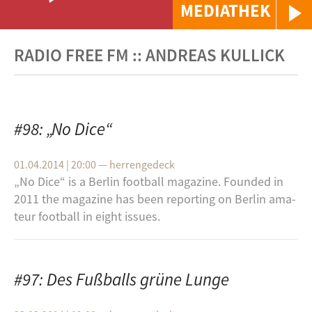
MEDIATHEK
RADIO FREE FM :: ANDREAS KULLICK
#98: „No Dice“
01.04.2014 | 20:00
—
herrengedeck
„No Dice“ is a Ber­lin foot­ball ma­ga­zi­ne. Foun­ded in
2011 the ma­ga­zi­ne has been re­porting on Ber­lin ama­
teur foot­ball in eight is­su­es.
#97: Des Fußballs grüne Lunge