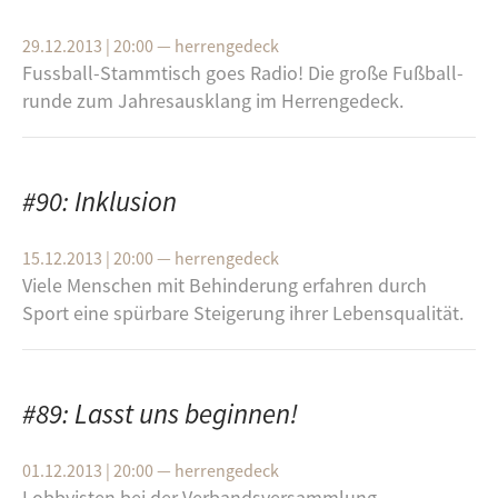
29.12.2013 | 20:00
—
herrengedeck
Fuss­ball-​Stamm­tisch goes Radio! Die große Fuß­ball­
run­de zum Jah­res­aus­klang im Her­ren­ge­deck.
#90: Inklusion
15.12.2013 | 20:00
—
herrengedeck
Viele Men­schen mit Be­hin­de­rung er­fah­ren durch
Sport eine spür­ba­re Stei­ge­rung ihrer Le­bens­qua­li­tät.
#89: Lasst uns beginnen!
01.12.2013 | 20:00
—
herrengedeck
Lobbyisten bei der Verbandsversammlung,