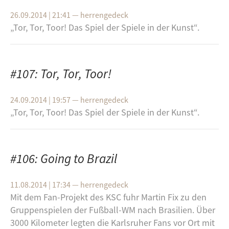
26.09.2014 | 21:41
—
herrengedeck
„Tor, Tor, Toor! Das Spiel der Spie­le in der Kunst“.
#107: Tor, Tor, Toor!
24.09.2014 | 19:57
—
herrengedeck
„Tor, Tor, Toor! Das Spiel der Spie­le in der Kunst“.
#106: Going to Brazil
11.08.2014 | 17:34
—
herrengedeck
Mit dem Fan-​Pro­jekt des KSC fuhr Mar­tin Fix zu den
Grup­pen­spie­len der Fuß­ball-​WM nach Bra­si­li­en. Über
3000 Ki­lo­me­ter leg­ten die Karls­ru­her Fans vor Ort mit