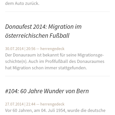
dem Auto zu­rück.
Donaufest 2014: Migration im
österreichischen Fußball
30.07.2014 | 20:56
—
herrengedeck
Der Do­nau­raum ist be­kannt für seine Mi­gra­ti­ons­ge­
schich­te(n). Auch im Pro­fi­fuß­ball des Do­nau­rau­mes
hat Mi­gra­ti­on schon immer statt­ge­fun­den.
#104: 60 Jahre Wunder von Bern
27.07.2014 | 21:44
—
herrengedeck
Vor 60 Jah­ren, am 04. Juli 1954, wurde die deut­sche