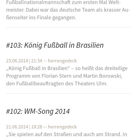
Fuß­ball­na­tio­nal­mann­schaft zum ers­ten Mal Welt­
meis­ter. Dabei war das deut­sche Team als kras­ser Au­
ßen­sei­ter ins Fi­na­le ge­gan­gen.
#103: König Fußball in Brasilien
23.06.2014 | 21:34
—
herrengedeck
„König Fuß­ball in Bra­si­li­en“ – so heißt das drei­tei­li­ge
Pro­gramm von Flo­ri­an Stern und Mar­tin Bo­row­ski,
den Fuß­ball­be­auf­trag­ten des Thea­ters Ulm.
#102: WM-Song 2014
21.06.2014 | 18:28
—
herrengedeck
„Sie spie­len auf den Stra­ßen und auch am Strand. In