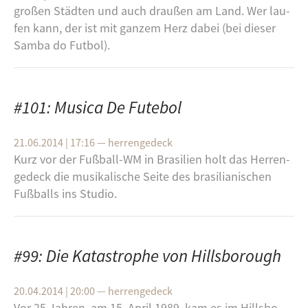
gro­ßen Städ­ten und auch drau­ßen am Land. Wer lau­
fen kann, der ist mit gan­zem Herz dabei (bei die­ser
Samba do Fut­bol).
#101: Musica De Futebol
21.06.2014 | 17:16
—
herrengedeck
Kurz vor der Fuß­ball-​WM in Bra­si­li­en holt das Her­ren­
ge­deck die mu­si­ka­li­sche Seite des bra­si­lia­ni­schen
Fuß­balls ins Stu­dio.
#99: Die Katastrophe von Hillsborough
20.04.2014 | 20:00
—
herrengedeck
Vor 25 Jah­ren, am 15. April 1989, kam es im Hills­bo­