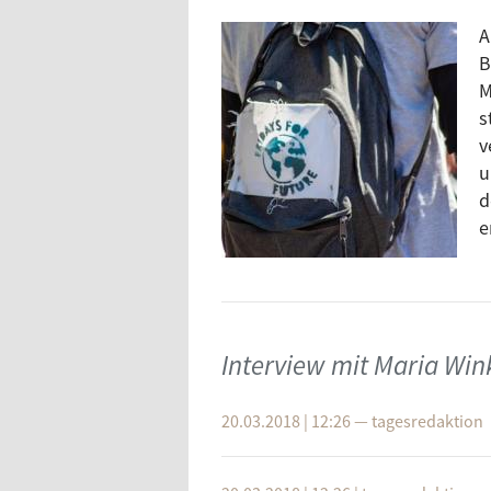
A
B
M
s
v
u
d
e
Interview mit Maria Win
20.03.2018 | 12:26
—
tagesredaktion