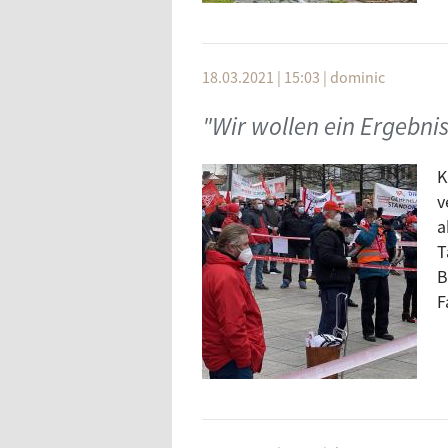
18.03.2021 | 15:03
|
dominic
"Wir wollen ein Ergebni
K
v
a
T
B
F