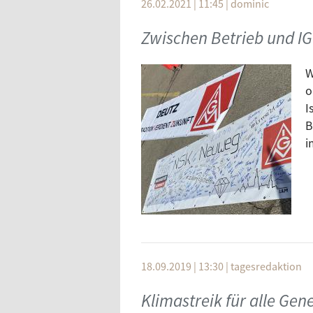
26.02.2021 | 11:45
|
dominic
Zwischen Betrieb und IG
W
o
I
B
i
18.09.2019 | 13:30
|
tagesredaktion
Klimastreik für alle Gen