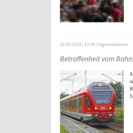
29.03.2023 | 12:09
|
tagesredaktion
Betroffenheit vom Bahn
A
w
B
S