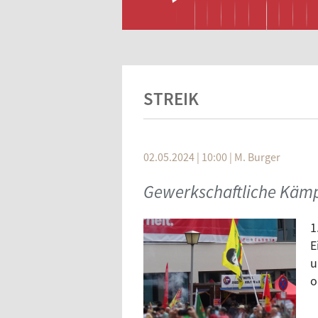
STREIK
02.05.2024 | 10:00
|
M. Burger
Gewerkschaftliche Kämp
1
E
u
o