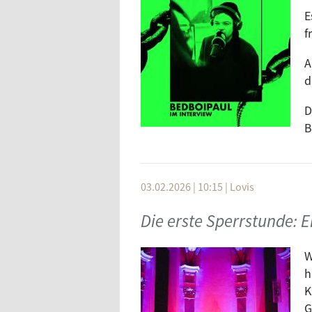
E
f
A
d
D
B
03.02.2026 | 10:15
|
Lovis
Die erste Sperrstunde: 
W
h
K
G