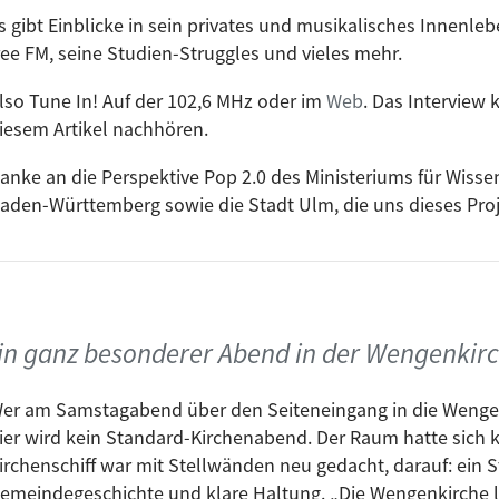
s gibt Einblicke in sein privates und musikalisches Innenleb
ree FM, seine Studien-Struggles und vieles mehr.
lso Tune In! Auf der 102,6 MHz oder im
Web
. Das Interview 
iesem Artikel nachhören.
anke an die Perspektive Pop 2.0 des Ministeriums für Wiss
aden-Württemberg sowie die Stadt Ulm, die uns dieses Pro
Ein ganz besonderer Abend in der Wengenkir
er am Samstagabend über den Seiteneingang in die Wengen
ier wird kein Standard-Kirchenabend. Der Raum hatte sich 
irchenschiff war mit Stellwänden neu gedacht, darauf: ein 
emeindegeschichte und klare Haltung. „Die Wengenkirche leb