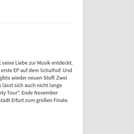
py Birthday“ für ihre
s Künstlerinterview wechselte
inen Beats den ganzen Raum
ikum wollte mehr. Laute Zugabe-
 und Zukunftspläne.
uar 2026 in der
Mediathek
zum
t seine Liebe zur Musik entdeckt.
 erste EP auf dem Schulhof. Und
gibts wieder neuen Stoff. Zwei
ulturabteilung der Stadt Ulm,
 lässt sich auch nicht lange
er:innen und Beteiligten vor
ety Tour". Ende November
stadt Erfurt zum großen Finale.
ren Ort der Begegnung
nd die Getränke sind kaltgestellt.