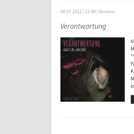
Auf der Bühne: Emanzenpanzer (
08.07.2022 | 12:48
|
dominic
Verantwortung
V
M
"
F
K
M
I