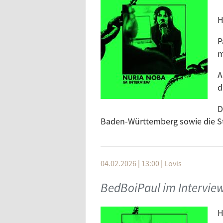
H
P
m
A
d
D
Baden-Württemberg sowie die Sta
04.02.2026 | 13:00
|
Lovis
BedBoiPaul im Intervie
H