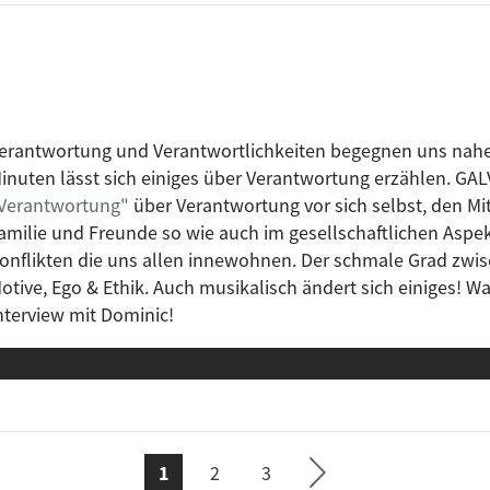
Ulm) Punk, Trustfundbabes (Berlin) New Wave, Bikini Beac
erantwortung und Verantwortlichkeiten begegnen uns nahez
inuten lässt sich einiges über Verantwortung erzählen. GALV
Verantwortung"
über Verantwortung vor sich selbst, den M
amilie und Freunde so wie auch im gesellschaftlichen Aspekt
onflikten die uns allen innewohnen. Der schmale Grad zwi
otive, Ego & Ethik. Auch musikalisch ändert sich einiges! W
nterview mit Dominic!
›
Seite
1
2
3