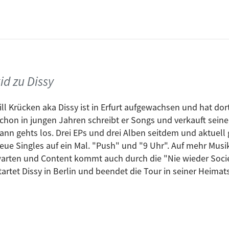
den. Gemeinsam mit dem Publikum sang sie ein lautes „Hap
 die Crowd easy zum Mitsingen ab – Stimmung on point. Für
als free FM Paul die Fragen.
tig laut: Freundlich, ebenfalls aus Stuttgart, ließ mit se
ch. Nach „Ist das denn zu viel verlangt“ war klar: Das Publ
id zu Dissy
er Song. Danach ging’s am Radiomikro noch um Talent, Übung
aller Künstler:inneninterviews gibt es noch bis zum 7. Febr
ill Krücken aka Dissy ist in Erfurt aufgewachsen und hat dor
chon in jungen Jahren schreibt er Songs und verkauft seine
ann gehts los. Drei EPs und drei Alben seitdem und aktuell 
ssenschaft, Kultur und Kunst Baden-Württemberg und die K
eue Singles auf ein Mal. "Push" und "9 Uhr". Auf mehr Musik
möglich gemacht haben. Danke auch an alle fleißigen Helf
arten und Content kommt auch durch die "Nie wieder Soci
alls nie möglich gewesen wäre.
tartet Dissy in Berlin und beendet die Tour in seiner Heimat
e Wengenkirche die uns mit offenen Armen in ihren besonde
9 Uhr in der Pionierkaserne. Auch hier ist der Eintritt frei u