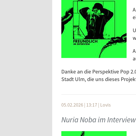
A
e
U
w
A
a
Danke an die Perspektive Pop 2
Stadt Ulm, die uns dieses Projek
05.02.2026 | 13:17
|
Lovis
Nuria Noba im Interview