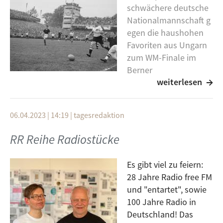
schwächere deutsche
Nationalmannschaft g
egen die haushohen
Favoriten aus Ungarn
zum WM-Finale im
Berner
weiterlesen
Wankdorfstadion an.
Eine 2:0 Führung für die Ungarn drehte das deutsche
Team auf wundersame Weise in ein 2:3 und wurde
06.04.2023 | 14:19
|
tagesredaktion
dadurch Weltmeister – Das Wunder von Bern war
geboren.
RR Reihe Radiostücke
Ein schöner Anlass, um auf dieses Finale
Es gibt viel zu feiern:
zurückzublicken und ihm heute Abend eine eigene
28 Jahre Radio free FM
Sendung zu widmen. Eine Stunde Herrengedeck zum
und "entartet", sowie
Wunder von Bern. Mit Andreas Kullick und live aus
100 Jahre Radio in
dem Stadion in der Büchse.
Deutschland! Das