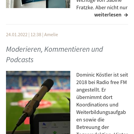
Fratzke. Aber nicht nur
weiterlesen
die Räumlichkeiten,
der Alltag und die Mitglieder haben sich verändert,
sondern auch die Technik. Kassetten, Platten und CDs
24.01.2022 | 12:38
|
Amelie
gehören nicht mehr zu unserem Alltag, deswegen ist
es umso interessanter zu wissen, wie man denn
Moderieren, Kommentieren und
früher auf Sendung gegangen ist und das ganz ohne
Podcasts
einen Server auf dem alle MP3- und Wave-Dateien
liegen. Geschäftsführer Timo Freudenreich kennt sich
damit wohl am besten aus.
Dominic Köstler ist seit
2018 bei Radio free FM
angestellt. Er
übernimmt dort
Koordinations und
Weiterbildungsaufgab
en sowie die
Betreuung der