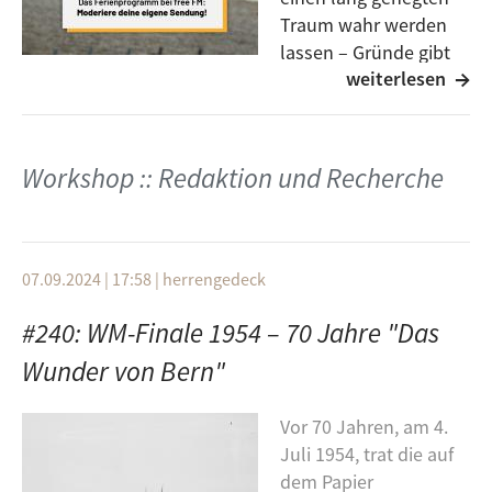
Traum wahr werden
lassen – Gründe gibt
weiterlesen
es genug, um
zwischen dem 30.08. und 11.09.26 die Radio free FM
Tagesredaktion zu besuchen und eine Live-Sendung
mitzugestalten.
Workshop :: Redaktion und Recherche
In den Sommerferien könnt ihr vorbeikommen und
eure eigene Sendung moderieren – kostenlos und
auch als Nicht-Mitglied! Natürlich werdet ihr dabei
07.09.2024 | 17:58
|
herrengedeck
von erfahrenen Moderator:innen unterstützt.
#240: WM-Finale 1954 – 70 Jahre "Das
Alles, was ihr dafür tun müsst: Mindestens 16 Jahre
alt sein und eine Mail mit eurem Wunschtermin an
Wunder von Bern"
ehrenamtskoordination@freefm.de
schreiben!
Vor 70 Jahren, am 4.
Juli 1954, trat die auf
dem Papier