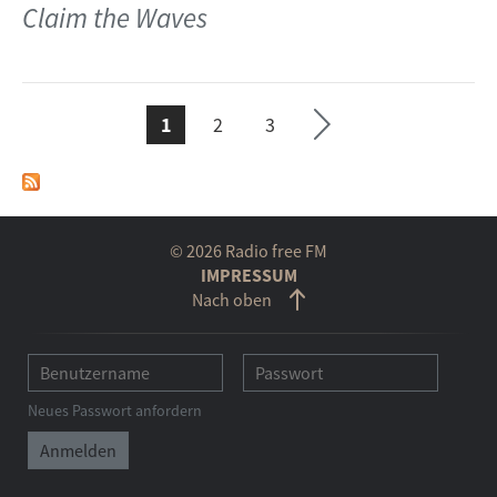
Seit
Claim the Waves
te
ächs
1
2
3
SEITEN
© 2026 Radio free FM
IMPRESSUM
Nach oben
Neues Passwort anfordern