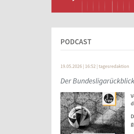
PODCAST
19.05.2026 | 16:52
|
tagesredaktion
Der Bundesligarückblic
V
d
D
g