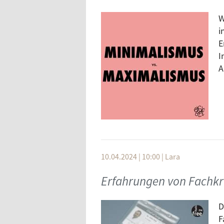
W
i
E
I
A
10.04.2024 | 10:00
|
Lara
Erfahrungen von Fachk
D
F