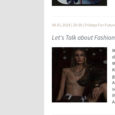
04.01.2024 | 20:30
|
Fridays For Futur
Let's Talk about Fashion
M
d
M
K
g
A
s
I
A