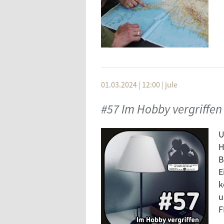
01.03.2024 | 12:00
|
jule
#57 Im Hobby vergriffen
U
H
B
E
k
u
F