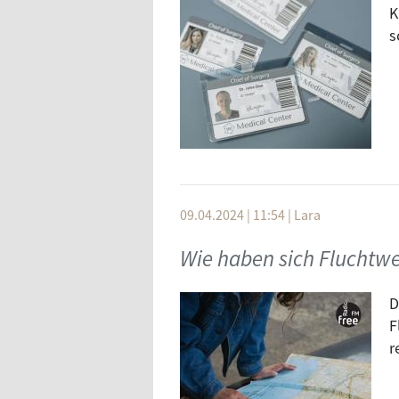
K
s
09.04.2024 | 11:54
|
Lara
Wie haben sich Fluchtwe
D
F
r