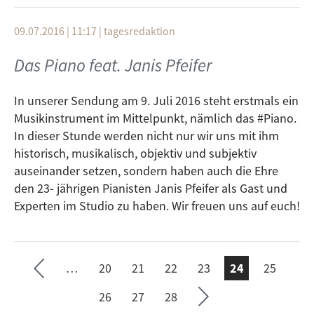
09.07.2016 | 11:17
|
tagesredaktion
Das Piano feat. Janis Pfeifer
In unserer Sendung am 9. Juli 2016 steht erstmals ein
Musikinstrument im Mittelpunkt, nämlich das #Piano.
In dieser Stunde werden nicht nur wir uns mit ihm
historisch, musikalisch, objektiv und subjektiv
auseinander setzen, sondern haben auch die Ehre
den 23- jährigen Pianisten Janis Pfeifer als Gast und
e ›
Experten im Studio zu haben. Wir freuen uns auf euch!
Seit
te
…
20
21
22
23
24
25
ächs
SEITEN
vorh
26
27
28