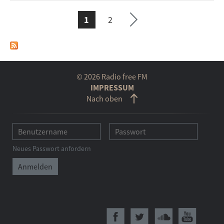
ächs
1
2
SEITEN
© 2026 Radio free FM
IMPRESSUM
Nach oben
Neues Passwort anfordern