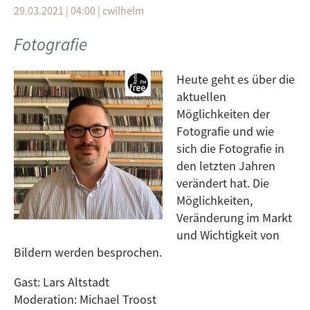
29.03.2021 | 04:00
|
cwilhelm
Wettbewerb, die Jury und die Gewinner:innen. Ein
weiterer Schwerpunkt im Kulturbereich sind
Fotografie
feministische Comiclesungen oder queere
Performancekunst.
Heute geht es über die
Gast: Tanja Nova
aktuellen
Möglichkeiten der
Fotografie und wie
sich die Fotografie in
den letzten Jahren
verändert hat. Die
Möglichkeiten,
Veränderung im Markt
und Wichtigkeit von
Bildern werden besprochen.
Gast: Lars Altstadt
Moderation: Michael Troost