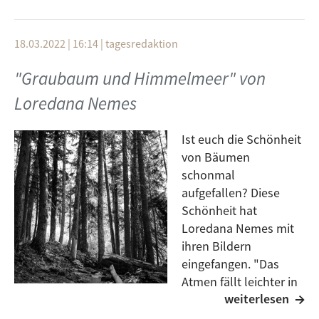
18.03.2022 | 16:14
|
tagesredaktion
"Graubaum und Himmelmeer" von
Loredana Nemes
Ist euch die Schönheit
von Bäumen
schonmal
aufgefallen? Diese
Schönheit hat
Loredana Nemes mit
ihren Bildern
eingefangen. "Das
Atmen fällt leichter in
weiterlesen
Sassnitz. Ein
schnelleres Licht dort und die Blätter im Mai wie