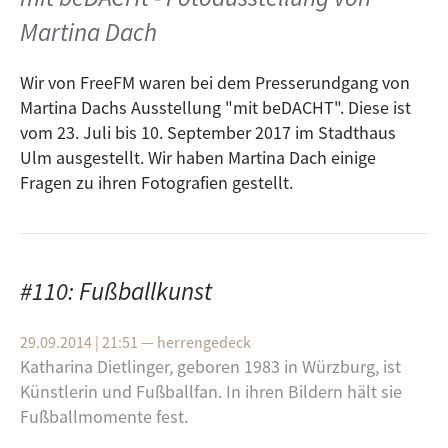
Martina Dach
Wir von FreeFM waren bei dem Presserundgang von
Martina Dachs Ausstellung "mit beDACHT". Diese ist
vom 23. Juli bis 10. September 2017 im Stadthaus
Ulm ausgestellt. Wir haben Martina Dach einige
Fragen zu ihren Fotografien gestellt.
#110: Fußballkunst
29.09.2014 | 21:51
—
herrengedeck
e ›
Ka­tha­ri­na Diet­lin­ger, ge­bo­ren 1983 in Würz­burg, ist
Seit
Künst­le­rin und Fuß­ball­fan. In ihren Bil­dern hält sie
Fuß­ball­mo­men­te fest.
te