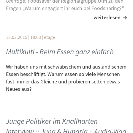
Umfrage:
Foodsaver der Regionalgruppe Ulm zu den
Fragen „Warum engagiert ihr euch bei Foodsharing?"
und "Was ist eure Motivation?"
weiterlesen
Interview:
David Gross von Wastecooking
Veggie 1x1:
10 Tipps für weniger Essen im Müll
18.03.2015 | 18:03
|
etage
Vor-Ort-Bericht:
Foodsharing-Regionalgruppe Ulm
Multikulti - Beim Essen ganz einfach
Playlist:
Two Door Cinema Club
- Sleep Alone
Fleet Foxes
- Lorelai
Wir haben uns mit schwäbischem und ausländischem
Vampire Weekend
- Obvious Bicycle
Essen beschäftigt. Warum essen so viele Menschen
Walk The Moon
- Spend Your Money
fast immer das Gleiche und probieren selten etwas
Regina Spektor
- Firewood
Neues aus?
A Fine Frenzy
- They Can`t If You Don`t Let Them
Fun.
- One Foot
The Fratellis
- Until She Saves My Soul
Junge Politiker im Knallharten
Kontakt: ulm(a)vebu.de oder über unsere
Facebook-
Seite
Interview :: Jung & Hungrig :: Audio-Vlog