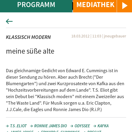
PROGRAMM
MEDIATHEK
18.03.2012 | 11:03
|
jneugebauer
KLASSISCH MODERN
meine süße alte
Das gleichnamige Gedicht von Edward E. Cummings ist in
dieser Sendung zu hören. Aber auch Brecht ("Der
Blumengarten") und zwei Kurzprosatexte von Kafka aus den
"Hochzeitsvorbereitungen auf dem Lande". T.S. Eliot gibt
sein Debut bei "Klassisch modern" mit einem Zweizeiler aus
"The Waste Land". Für Musik sorgen u.a. Eric Clapton,
J.J.Cale, die Eagles und Ronnie James Dio (R.i.P.)
T.S .ELIOT
RONNIE JAMES DIO
ODYSSEE
KAFKA