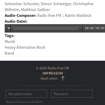
Sebastian Schuster, Simon Schweiger, Christopher
Wilhelm, Matthias Gaßner
Audio-Composer:
Radio free FM :: Katrin Waldeck
Audio-Datei:
00:00
/
00:00
Tags:
Musik
Heavy Alternative Rock
Band
© 2026 Radio free FM
IMPRESSUM
Nach oben
Neues Passwort anfordern