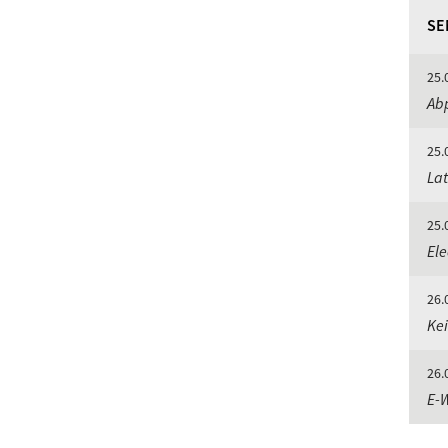
SE
25.
Abp
25.
Lat
25.
Ele
26.
Kei
26.
E-W