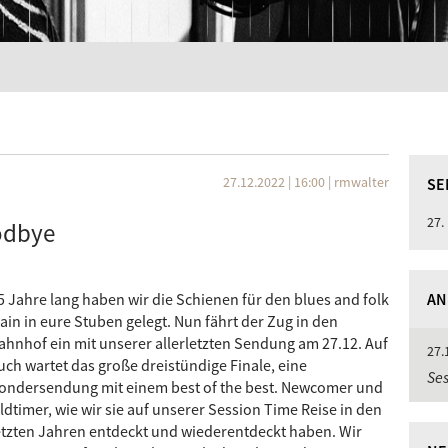
27.12.2022 | 16:00
|
rmwalter
SE
27.
odbye
5 Jahre lang haben wir die Schienen für den blues and folk
AN
rain in eure Stuben gelegt. Nun fährt der Zug in den
ahnhof ein mit unserer allerletzten Sendung am 27.12. Auf
27.
uch wartet das große dreistündige Finale, eine
Ses
ondersendung mit einem best of the best. Newcomer und
ldtimer, wie wir sie auf unserer Session Time Reise in den
etzten Jahren entdeckt und wiederentdeckt haben. Wir