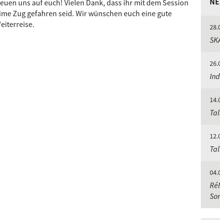
NE
reuen uns auf euch! Vielen Dank, dass ihr mit dem Session
ime Zug gefahren seid. Wir wünschen euch eine gute
eiterreise.
28.
SKA
26.
Ind
14.
Tal
12.
Tal
04.
Ré
So