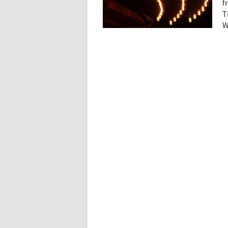
f
T
W