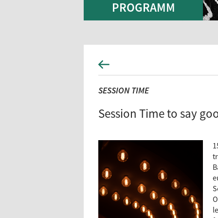
PROGRAMM
SESSION TIME
Session Time to say go
1
t
B
e
S
O
l