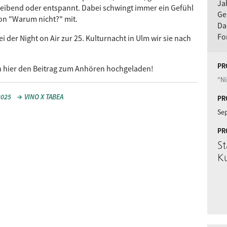
Ja
reibend oder entspannt. Dabei schwingt immer ein Gefühl
Ge
on "Warum nicht?" mit.
Da
Fo
ei der Night on Air zur 25. Kulturnacht in Ulm wir sie nach
PR
ch hier den Beitrag zum Anhören hochgeladen!
"Ni
2025
VINO X TABEA
PR
Se
PR