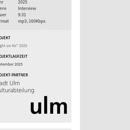
hr
2025
nre
Interview
uer
9:31
rmat
mp3, 160Kbps
OJEKT
ght on Air" 2025
OJEKTLAUFZEIT
ptember 2025
OJEKT-PARTNER