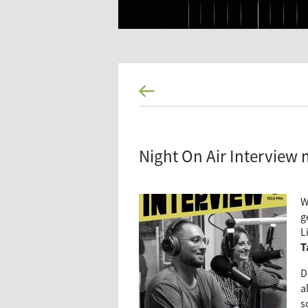
Night On Air Interview 
W
g
L
T
D
a
s