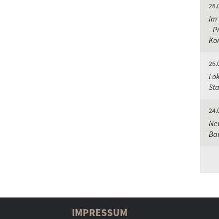
28.
Im 
- P
Ko
26.
Lok
St
24.
Neu
Bar
IMPRESSUM