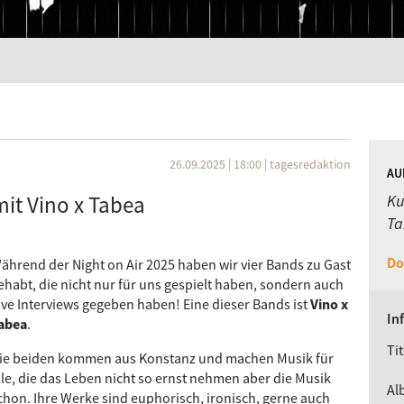
26.09.2025 | 18:00
|
tagesredaktion
AU
mit Vino x Tabea
Ku
Ta
Do
ährend der Night on Air 2025 haben wir vier Bands zu Gast
ehabt, die nicht nur für uns gespielt haben, sondern auch
ive Interviews gegeben haben! Eine dieser Bands ist
Vino x
In
abea
.
Tit
ie beiden kommen aus Konstanz und machen Musik für
lle, die das Leben nicht so ernst nehmen aber die Musik
Al
chon. Ihre Werke sind euphorisch, ironisch, gerne auch