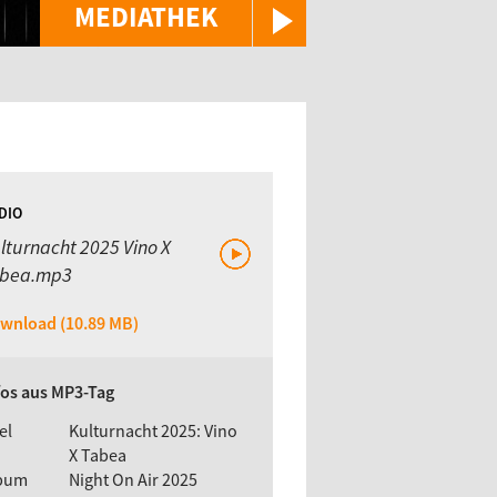
MEDIATHEK
DIO
lturnacht 2025 Vino X
bea.mp3
wnload (10.89 MB)
fos aus MP3-Tag
el
Kulturnacht 2025: Vino
X Tabea
bum
Night On Air 2025