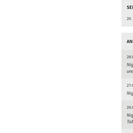
SE
20.
AN
28.
Nig
un
27.
Nig
26.
Nig
Ta