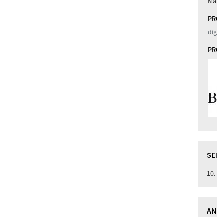
Ma
PR
di
PR
SE
10.
AN