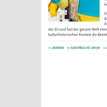
h
D
K
P
der EU und fast der ganzen Welt ein
kulturhistorischen Kontext die Bez
UKRAINE
EUROPÄISCHE UNION