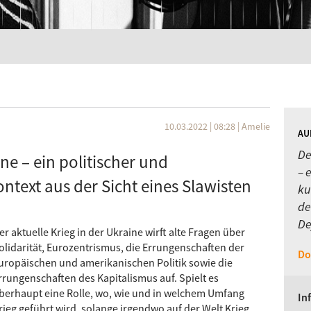
10.03.2022 | 08:28
|
Amelie
AU
De
ine – ein politischer und
– 
ontext aus der Sicht eines Slawisten
ku
de
De
er aktuelle Krieg in der Ukraine wirft alte Fragen über
olidarität, Eurozentrismus, die Errungenschaften der
Do
uropäischen und amerikanischen Politik sowie die
rrungenschaften des Kapitalismus auf. Spielt es
berhaupt eine Rolle, wo, wie und in welchem ​​Umfang
In
rieg geführt wird, solange irgendwo auf der Welt Krieg