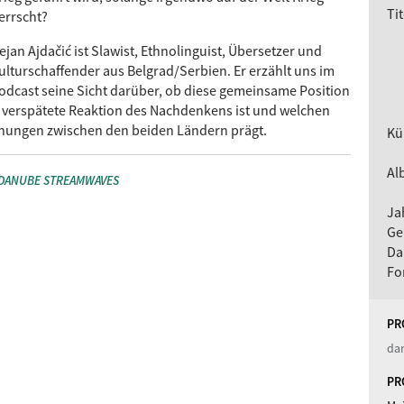
Tit
errscht?
ejan Ajdačić ist Slawist, Ethnolinguist, Übersetzer und
ulturschaffender aus Belgrad/Serbien. Er erzählt uns im
odcast seine Sicht darüber, ob diese gemeinsame Position
e verspätete Reaktion des Nachdenkens ist und welchen
iehungen zwischen den beiden Ländern prägt.
Kü
Al
DANUBE STREAMWAVES
Ja
Ge
Da
Fo
PR
dan
PR