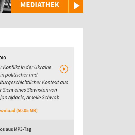
MEDIATHEK
DIO
r Konflikt in der Ukraine
ein politischer und
lturgeschichtlicher Kontext aus
r Sicht eines Slawisten von
jan Ajdacic, Amelie Schwab
wnload (50.05 MB)
fos aus MP3-Tag