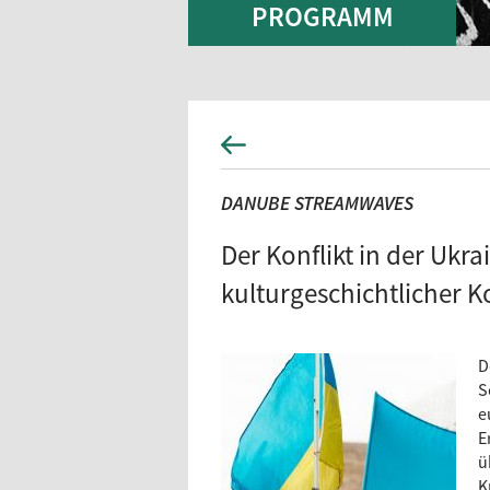
PROGRAMM
DANUBE STREAMWAVES
Der Konflikt in der Ukra
kulturgeschichtlicher K
D
S
e
E
ü
K