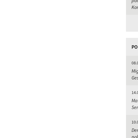
pol
Kon
PO
08.
Mig
Ge
14.
Mas
Se
10.
Der
pol