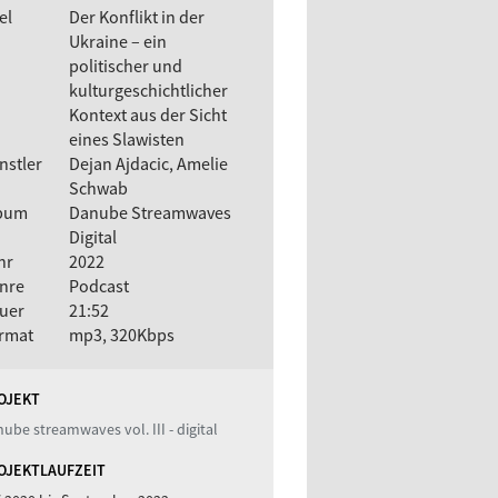
el
Der Konflikt in der
Ukraine – ein
politischer und
kulturgeschichtlicher
Kontext aus der Sicht
eines Slawisten
nstler
Dejan Ajdacic, Amelie
Schwab
bum
Danube Streamwaves
Digital
hr
2022
nre
Podcast
uer
21:52
rmat
mp3, 320Kbps
OJEKT
ube streamwaves vol. III - digital
OJEKTLAUFZEIT