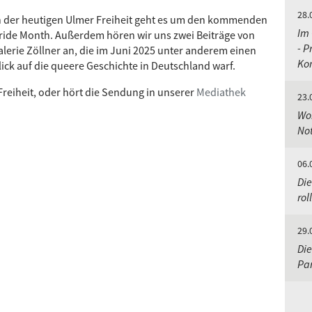
28.
n der heutigen Ulmer Freiheit geht es um den kommenden
Im 
ride Month. Außerdem hören wir uns zwei Beiträge von
- P
alerie Zöllner an, die im Juni 2025 unter anderem einen
Ko
lick auf die queere Geschichte in Deutschland warf.
 Freiheit, oder hört die Sendung in unserer
Mediathek
23.
Wor
No
06.
Die
rol
29.
Die
Pa