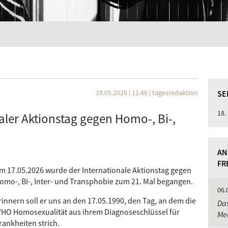
18.05.2026 | 11:46
|
tagesredaktion
SE
18.
naler Aktionstag gegen Homo-, Bi-,
AN
FR
m 17.05.2026 wurde der Internationale Aktionstag gegen
omo-, Bi-, Inter- und Transphobie zum 21. Mal begangen.
06.
rinnern soll er uns an den 17.05.1990, den Tag, an dem die
Das
HO Homosexualität aus ihrem Diagnoseschlüssel für
Med
rankheiten strich.