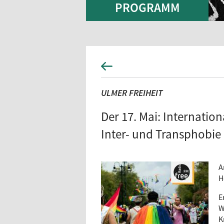
PROGRAMM
ULMER FREIHEIT
Der 17. Mai: Internatio
Inter- und Transphobie
A
H
E
W
K