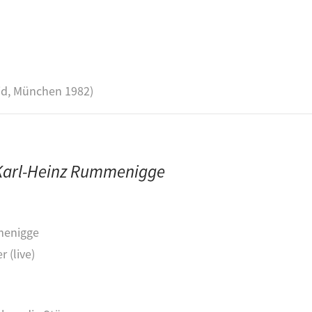
id, München 1982)
t Karl-Heinz Rummenigge
enigge
r (live)