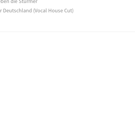
ieben die Stürmer
ür Deutschland (Vocal House Cut)
 Freund ist aus Leder
 Tricky
 Me
ster Stallone und Arnold Schwarzenegger in der Abwehr, Bru
Claude van Damme im Sturm
k
ttack
elpass
t Over
rätsche
Heinz Rummenigge
.de/