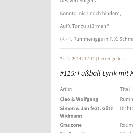
Des Verteidigers
Könnte mich noch hindern,
Auf’s Tor zu stürmen.“
(K.-H. Rummenigge in F. X. Schm
25.12.2014 | 17:11
|
herrengedeck
#115: Fußball-Lyrik mi
Artist
Titel
Cleo & Wolfgang
Rumm
Simon & Jan feat. Götz
Dichte
Widmann
Grauzone
Raum