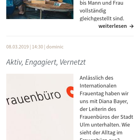
bis Mann und Frau
vollständig
gleichgestellt sind.
weiterlesen
Doch was denken die
Leute darüber? Was soll sich für die Frau ändern und
soll der Frauentag ein gesetzlicher Feiertag werden?
08.03.2019 | 14:30
|
dominic
Wir haben uns auf den Straßen Ulms umgehört.
Aktiv, Engagiert, Vernetzt
Anlässlich des
Internationalen
Frauentag haben wir
uns mit Diana Bayer,
der Leiterin des
Frauenbüros der Stadt
Ulm unterhalten. Wie
sieht der Alltag im