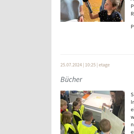
P
R
P
25.07.2024 | 10:25
|
etage
Bücher
S
I
e
w
n
e