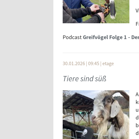
V
F
Podcast
Greifvögel Folge 1 - D
30.01.2026 | 09:45
|
etage
Tiere sind süß
A
k
u
d
b
d