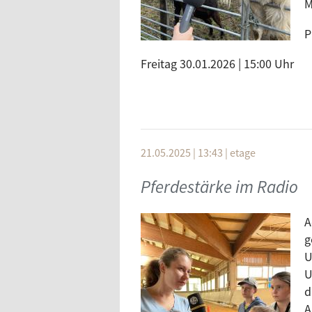
M
P
Freitag 30.01.2026 | 15:00 Uhr
21.05.2025 | 13:43
|
etage
Pferdestärke im Radio
A
g
U
U
d
A