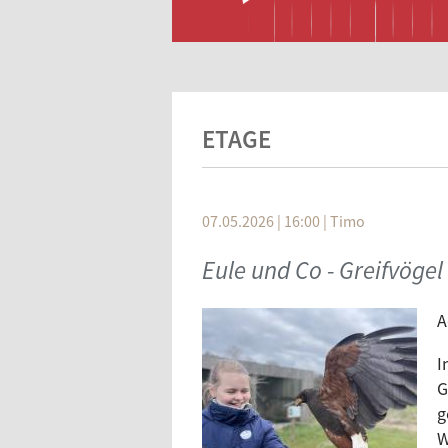
ETAGE
07.05.2026 | 16:00
|
Timo
Eule und Co - Greifvöge
A
I
G
g
W