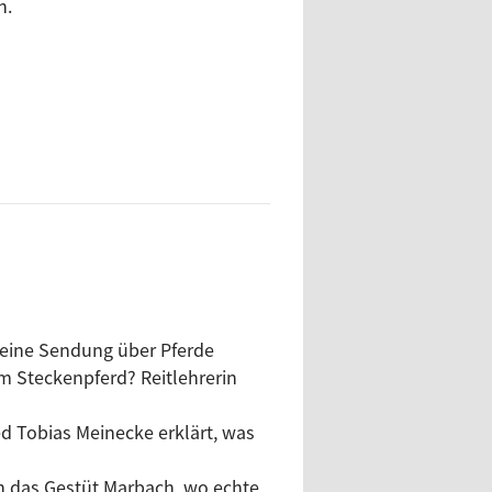
h.
 eine Sendung über Pferde
m Steckenpferd? Reitlehrerin
 Tobias Meinecke erklärt, was
n das Gestüt Marbach, wo echte