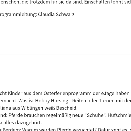
enschen, die trotzdem für sie da sind. Einschalten lohnt sic
rogrammleitung: Claudia Schwarz
cht Kinder aus dem Osterferienprogramm der e.tage haben
emacht. Was ist Hobby Horsing - Reiten oder Turnen mit de
liana aus Wiblingen weiß Bescheid.
nd: Pferde brauchen regelmäßig neue "Schuhe". Hufschmied
a alles dazugehört.
ußerdem: Warum werden Pferde gezüchtet? Dafür geht es i