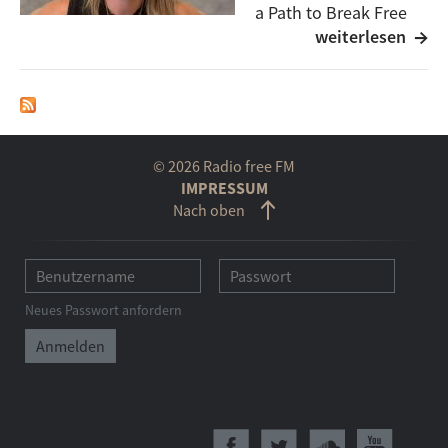
a Path to Break Free
weiterlesen
erzählt sie ihre
Geschichte, eine Reise vom sich frei Machen. Ihre
Musik ist Ausdruck dieses Wegs – ehrlich, tief und
kraftvoll. Dabei geht es nicht nur um die Musik,
sondern auch um die großen Fragen, die einem auf so
einer Reise begegnen. Fragen nach Identität, nach
© 2026 Radio free FM
dem eigenen Weg, nach dem Mut, wirklich man selbst
IMPRESSUM
Nach oben
zu sein. Her Gold. ist nicht nur ein Name, sondern
eine Botschaft: Es geht darum, das eigene Gold zu
finden – und es mit der Welt zu teilen.
Neues Passwort anfordern