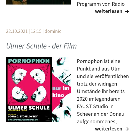
Programm von Radio
weiterlesen
free FM zu hören,
sondern auch Platte der Woche . Laut Insider hätte
der Longplayer schon etwas früher herauskommen
22.10.2021 | 12:15
|
dominic
sollen, doch Verzögerungen bei der Lieferung der
Platten hatten das Release in die länge gezogen.
Ulmer Schule - der Film
Warum sich die Wartezeit gelohnt hat und auf was
man sich bei dem Longplayer freuen darf, verrät
Pornophon ist eine
Gitarrist Jonas Vögele bei Elias im Podcast.
Punkband aus Ulm
und sie veröffentlichen
trotz der widrigen
Umstände ihr bereits
2020 imlegendären
FAUST Studio in
Scheer an der Donau
aufgenommenes,
weiterlesen
neues Album „Ulmer