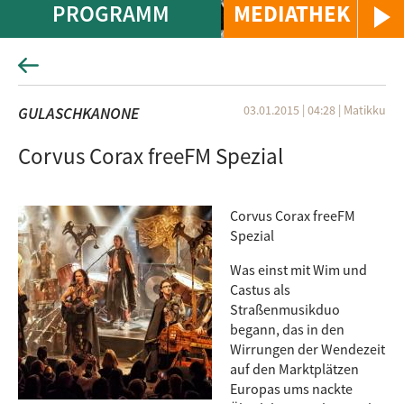
PROGRAMM
MEDIATHEK
03.01.2015 | 04:28
|
Matikku
GULASCHKANONE
Corvus Corax freeFM Spezial
Corvus Corax freeFM
Spezial
Was einst mit Wim und
Castus als
Straßenmusikduo
begann, das in den
Wirrungen der Wendezeit
auf den Marktplätzen
Europas ums nackte