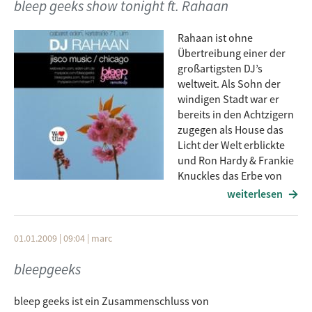
bleep geeks show tonight ft. Rahaan
Rahaan ist ohne
Übertreibung einer der
großartigsten DJ’s
weltweit. Als Sohn der
windigen Stadt war er
bereits in den Achtzigern
zugegen als House das
Licht der Welt erblickte
und Ron Hardy & Frankie
Knuckles das Erbe von
Disco in Music Box bzw.
weiterlesen
Warehouse verwalteten. 1988 wurde er selbst zum
Schallplattenentertainer und hat seitdem wie ein Besessener
die rarsten und unglaublichsten Disco Vinyls gehortet. Daß
01.01.2009 | 09:04
|
marc
er im Vergleich zu anderen DJ-Superschwergewichtlern a la
bleepgeeks
Mr. Fingers, Marshall Jefferson oder Boo Williams relativ
unbekannt geblieben ist, liegt einzig und allein daran daß er
bisher keine eigenen Tracks released hat. Am ehesten dürfte
bleep geeks ist ein Zusammenschluss von