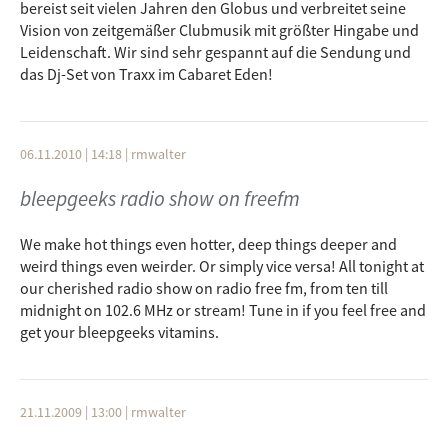
bereist seit vielen Jahren den Globus und verbreitet seine
Vision von zeitgemäßer Clubmusik mit größter Hingabe und
Leidenschaft. Wir sind sehr gespannt auf die Sendung und
das Dj-Set von Traxx im Cabaret Eden!
06.11.2010 | 14:18
|
rmwalter
bleepgeeks radio show on freefm
We make hot things even hotter, deep things deeper and
weird things even weirder. Or simply vice versa! All tonight at
our cherished radio show on radio free fm, from ten till
midnight on 102.6 MHz or stream! Tune in if you feel free and
get your bleepgeeks vitamins.
21.11.2009 | 13:00
|
rmwalter