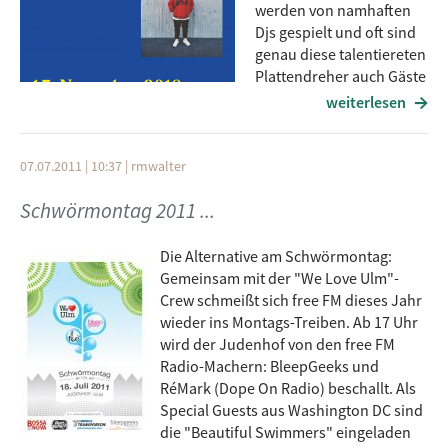
werden von namhaften
Djs gespielt und oft sind
genau diese talentiereten
Plattendreher auch Gäste
seiner beiden
weiterlesen
Veranstaltungsreihen Palms und Time To: im legendären
Kölner Club Gewölbe. Als Dj spielt er einen wilden Genremix
aus House, Disco, New Wave und Techno, ohne den Groove
07.07.2011 | 10:37
|
rmwalter
und die Tänzer aus den Augen zu verlieren. Ein guter Mann
Schwörmontag 2011 ...
dieser Hade und am Samstag Abend mit einem Dj-Set zu Gast
in der bleepgeeks Radioshow. Ein funky Interview gibt's
obendrauf!
Die Alternative am Schwörmontag:
Gemeinsam mit der "We Love Ulm"-
Crew schmeißt sich free FM dieses Jahr
wieder ins Montags-Treiben. Ab 17 Uhr
wird der Judenhof von den free FM
Radio-Machern: BleepGeeks und
RéMark (Dope On Radio) beschallt. Als
Special Guests aus Washington DC sind
die "Beautiful Swimmers" eingeladen