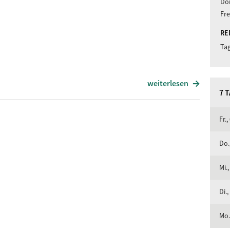
Don
Fre
RE
Ta
weiterlesen
Titel
7 
Smalltown Boy
Fr.,
The Bad Touch
Ice Ice Baby
Do.
Blue Monday
Mi Amor
Mi.,
Moi Lolita
Di.,
Last Night
em
Airplanes, Pt. ll
Mo.
Without Me