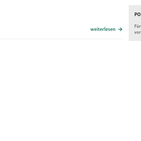
Day´N´Night
Deepest Blue
PO
Music Sounds Better With You
Für
weiterlesen
Push the Feeling On
vor
Titel
Concrete Schoolyard
It Anin´t Hard to Tell
Hits From the Bong
Juicy
Slam
Jayou
Lose Yourself
Auditorium
Lowrider
The World is Yours
Improvise
Hypnotize