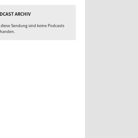
DCAST ARCHIV
 diese Sendung sind keine Podcasts
handen.