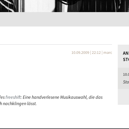
10.09.2009 | 22:12
|
marc
AN
ST
10.
Sto
des
freeshift
: Eine handverlesene Musikauswahl, die das
 nachklingen lässt.